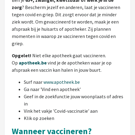
Ben je
65+, zwanger, kwetsbaar of werk je in de
zorg
? Bescherm jezelf en anderen, laat je vaccineren
tegen covid en griep. Dit zorgt ervoor dat je minder
ziek wordt. Om gevaccineerd te worden, maak je een
afspraak bij je huisarts of apotheker. Zij plannen
momenten in waarop ze vaccineren tegen covid en
griep.
Opgelet!
Niet elke apotheek gaat vaccineren.
Op
apotheek.be
vind je de apotheken waar je op
afspraak een vaccin kan halen in jouw buurt.
Surf naar
www.apotheek.be
Ga naar 'Vind een apotheek'
Geef in de zoekfunctie jouw woonplaats of adres
in
Vink het vakje 'Covid-vaccinatie' aan
Klik op zoeken
Wanneer vaccineren?