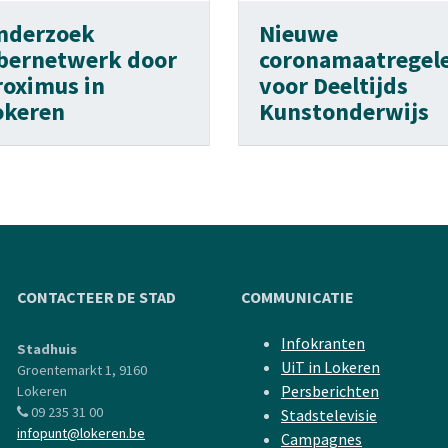
nderzoek
Nieuwe
ibernetwerk door
coronamaatregel
roximus in
voor Deeltijds
okeren
Kunstonderwijs
CONTACTEER DE STAD
COMMUNICATIE
Infokranten
Stadhuis
UiT in Lokeren
Groentemarkt 1, 9160
Persberichten
Lokeren
09 235 31 00
Stadstelevisie
infopunt@lokeren.be
Campagnes