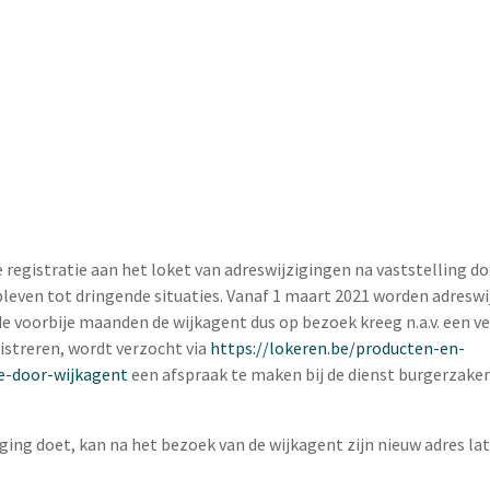
de registratie aan het loket van adreswijzigingen na vaststelling d
even tot dringende situaties. Vanaf 1 maart 2021 worden adreswi
de voorbije maanden de wijkagent dus op bezoek kreeg n.a.v. een ve
gistreren, wordt verzocht via
https://lokeren.be/producten-en-
e-door-wijkagent
een afspraak te maken bij de dienst burgerzake
ging doet, kan na het bezoek van de wijkagent zijn nieuw adres la