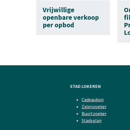
Vrijwillige
O
openbare verkoop
f
per opbod
P
L
STAD LOKEREN
Cadeaubon
Zalenzoeker
Buurtzoeker
Stadsplan