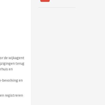
oor de wijkagent
jzigingen terug
rhuis en
n-bevolking en
ten registreren