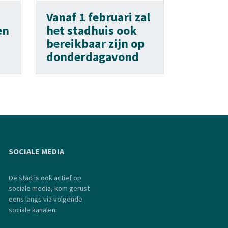
Vanaf 1 februari zal
en
het stadhuis ook
bereikbaar zijn op
donderdagavond
SOCIALE MEDIA
De stad is ook actief op
sociale media, kom gerust
eens langs via volgende
sociale kanalen: