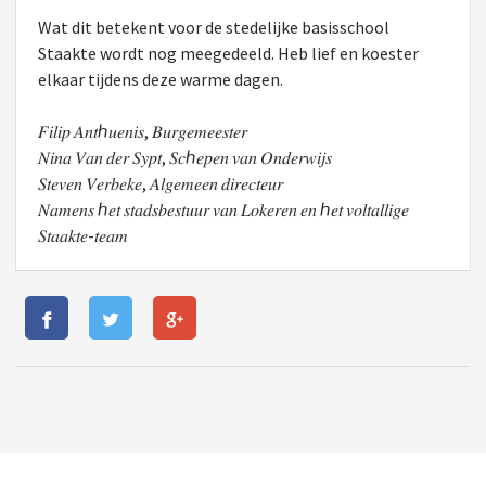
Wat dit betekent voor de stedelijke basisschool
Staakte wordt nog meegedeeld. Heb lief en koester
elkaar tijdens deze warme dagen.
𝐹𝑖𝑙𝑖𝑝 𝐴𝑛𝑡ℎ𝑢𝑒𝑛𝑖𝑠, 𝐵𝑢𝑟𝑔𝑒𝑚𝑒𝑒𝑠𝑡𝑒𝑟
𝑁𝑖𝑛𝑎 𝑉𝑎𝑛 𝑑𝑒𝑟 𝑆𝑦𝑝𝑡, 𝑆𝑐ℎ𝑒𝑝𝑒𝑛 𝑣𝑎𝑛 𝑂𝑛𝑑𝑒𝑟𝑤𝑖𝑗𝑠
𝑆𝑡𝑒𝑣𝑒𝑛 𝑉𝑒𝑟𝑏𝑒𝑘𝑒, 𝐴𝑙𝑔𝑒𝑚𝑒𝑒𝑛 𝑑𝑖𝑟𝑒𝑐𝑡𝑒𝑢𝑟
𝑁𝑎𝑚𝑒𝑛𝑠 ℎ𝑒𝑡 𝑠𝑡𝑎𝑑𝑠𝑏𝑒𝑠𝑡𝑢𝑢𝑟 𝑣𝑎𝑛 𝐿𝑜𝑘𝑒𝑟𝑒𝑛 𝑒𝑛 ℎ𝑒𝑡 𝑣𝑜𝑙𝑡𝑎𝑙𝑙𝑖𝑔𝑒
𝑆𝑡𝑎𝑎𝑘𝑡𝑒-𝑡𝑒𝑎𝑚