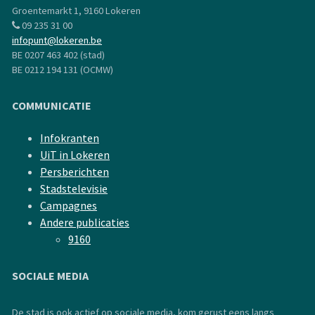
Groentemarkt 1, 9160 Lokeren
09 235 31 00
infopunt@lokeren.be
BE 0207 463 402 (stad)
BE 0212 194 131 (OCMW)
COMMUNICATIE
Infokranten
UiT in Lokeren
Persberichten
Stadstelevisie
Campagnes
Andere publicaties
9160
SOCIALE MEDIA
De stad is ook actief op sociale media, kom gerust eens langs