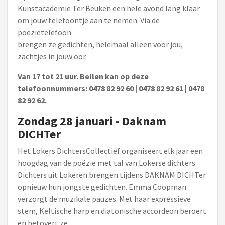
Kunstacademie Ter Beuken een hele avond lang klaar
om jouw telefoontje aan te nemen. Via de
poëzietelefoon
brengen ze gedichten, helemaal alleen voor jou,
zachtjes in jouw oor.
Van 17 tot 21 uur. Bellen kan op deze
telefoonnummers: 0478 82 92 60 | 0478 82 92 61 | 0478
82 92 62.
Zondag 28 januari - Daknam
DICHTer
Het Lokers DichtersCollectief organiseert elk jaar een
hoogdag van de poëzie met tal van Lokerse dichters.
Dichters uit Lokeren brengen tijdens DAKNAM DICHTer
opnieuw hun jongste gedichten. Emma Coopman
verzorgt de muzikale pauzes. Met haar expressieve
stem, Keltische harp en diatonische accordeon beroert
en betovert ze