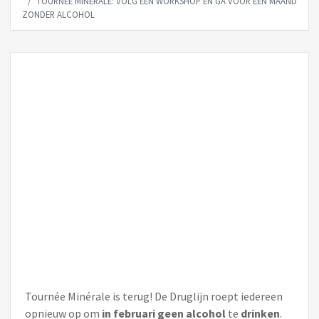
TOURNÉE MINÉRALE: VOLG EEN WORKSHOP EN GA VOOR ÉÉN MAAND
ZONDER ALCOHOL
Tournée Minérale is terug! De Druglijn roept iedereen
opnieuw op om
in februari geen alcohol
te
drinken
.