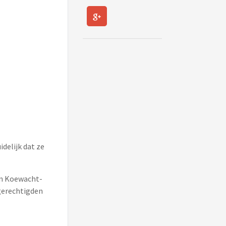
delijk dat ze
van Koewacht-
gerechtigden