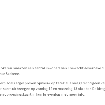
 Lokeren maakten een aantal inwoners van Koewacht-Moerbeke dui
nte Stekene.
rwerp zoals afgesproken opnieuw op tafel: alle kiesgerechtigden 
hun stem uitbrengen op zondag 12 en maandag 13 oktober. De kies
n oproepingskaart in hun brievenbus met meer info.