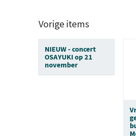
Vorige items
NIEUW - concert
OSAYUKI op 21
november
Vr
g
b
M