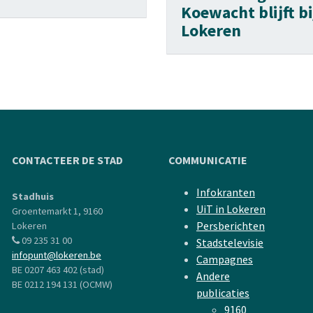
Koewacht blijft bi
Lokeren
CONTACTEER DE STAD
COMMUNICATIE
Infokranten
Stadhuis
UiT in Lokeren
Groentemarkt 1, 9160
Persberichten
Lokeren
09 235 31 00
Stadstelevisie
infopunt@lokeren.be
Campagnes
BE 0207 463 402 (stad)
Andere
BE 0212 194 131 (OCMW)
publicaties
9160