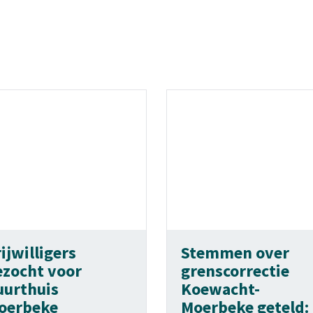
ijwilligers
Stemmen over
ezocht voor
grenscorrectie
uurthuis
Koewacht-
oerbeke
Moerbeke geteld: