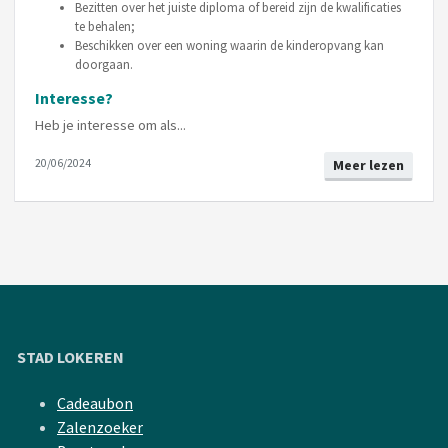
Bezitten over het juiste diploma of bereid zijn de kwalificaties
te behalen;
Beschikken over een woning waarin de kinderopvang kan
doorgaan.
Interesse?
Heb je interesse om als...
20/06/2024
Meer lezen
STAD LOKEREN
Cadeaubon
Zalenzoeker