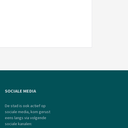
SOCIALE MEDIA
De stad is ook actief op
sociale media, kom gerust
eens langs via volgende
sociale kanalen: