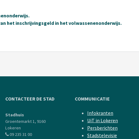
nenonderwijs.
 van het inschrijvingsgeld in het volwassenenonderwijs.
CONTACTEER DE STAD
COMMUNICATIE
Infokranten
Stadhuis
UiT in Lokeren
Groentemarkt 1, 9160
Persberichten
Lokeren
09 235 31 00
Stadstelevisie