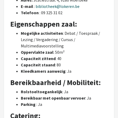
Adres:
Statiestraat 4, 9180 Moerbeke
E-mail
:
bibliotheek@lokeren.be
Telefoon
: 09 325 31 02
Eigenschappen zaal:
Mogelijke activiteiten
: Debat / Toespraak /
Lezing / Vergadering / Cursus /
Multimediavoorstelling
Oppervlakte zaal
: 50m²
Capaciteit zittend
: 40
Capaciteit staand
: 80
Kleedkamers aanwezig
: Ja
Bereikbaarheid / Mobiliteit:
Rolstoeltoegankelijk
: Ja
Bereikbaar met openbaar vervoer
: Ja
Parking
: Ja
Catering: