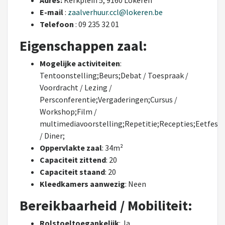
Adres:
Kerkplein 5, 9160 Lokeren
E-mail
:
zaalverhuur.ccl@lokeren.be
Telefoon
: 09 235 32 01
Eigenschappen zaal:
Mogelijke activiteiten
:
Tentoonstelling;Beurs;Debat / Toespraak /
Voordracht / Lezing /
Persconferentie;Vergaderingen;Cursus /
Workshop;Film /
multimediavoorstelling;Repetitie;Recepties;Eetfesti
/ Diner;
Oppervlakte zaal
: 34m²
Capaciteit zittend
: 20
Capaciteit staand
: 20
Kleedkamers aanwezig
: Neen
Bereikbaarheid / Mobiliteit:
Rolstoeltoegankelijk
: Ja