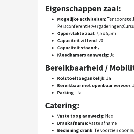
Eigenschappen zaal:
Mogelijke activiteiten
: Tentoonstell
Persconferentie;Vergaderingen;Cursu
Oppervlakte zaal
: 7,5 x 5,5m
Capaciteit zittend
: 20
Capaciteit staand
: /
Kleedkamers aanwezig
: Ja
Bereikbaarheid / Mobilit
Rolstoeltoegankelijk
: Ja
Bereikbaar met openbaar vervoer
: 
Parking
: Ja
Catering:
Vaste toog aanwezig
: Nee
Drankafname
: Vaste afname
Bediening drank
: Te voorzien door h