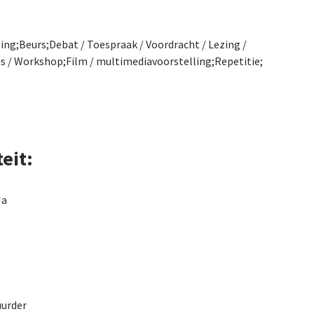
ing;Beurs;Debat / Toespraak / Voordracht / Lezing /
s / Workshop;Film / multimediavoorstelling;Repetitie;
eit:
Ja
uurder