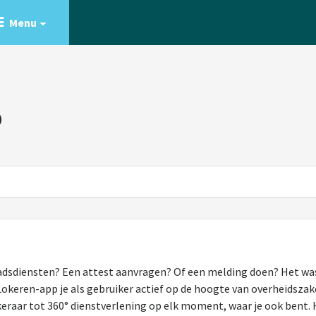
Menu
p
adsdiensten? Een attest aanvragen? Of een melding doen? Het was
keren-app je als gebruiker actief op de hoogte van overheidszake
eraar tot 360° dienstverlening op elk moment, waar je ook bent. H