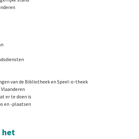
kinderen
an
adsdiensten
ningen van de Bibliotheek en Speel-o-theek
 Vlaanderen
t er te doen is
bs en -plaatsen
 het