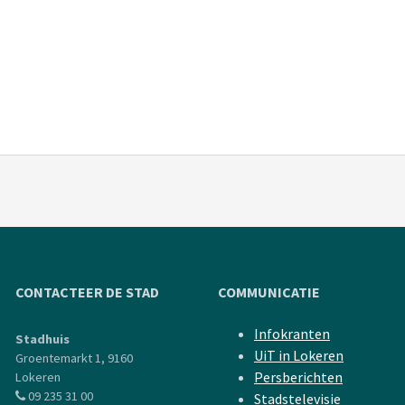
CONTACTEER DE STAD
COMMUNICATIE
Infokranten
Stadhuis
UiT in Lokeren
Groentemarkt 1, 9160
Persberichten
Lokeren
09 235 31 00
Stadstelevisie