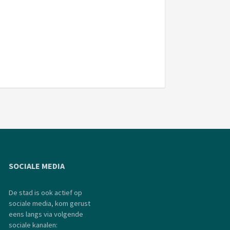
SOCIALE MEDIA
De stad is ook actief op
sociale media, kom gerust
eens langs via volgende
sociale kanalen: