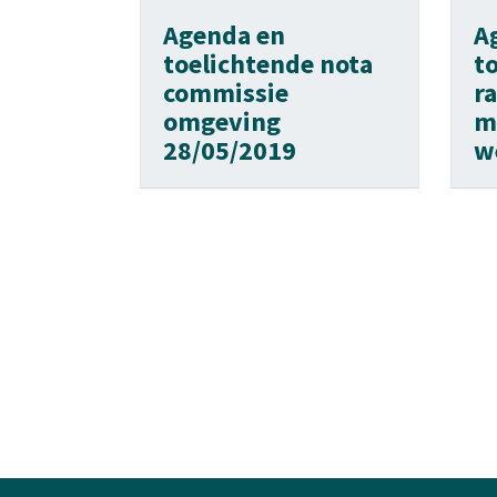
Agenda en
A
toelichtende nota
t
commissie
r
omgeving
m
28/05/2019
w