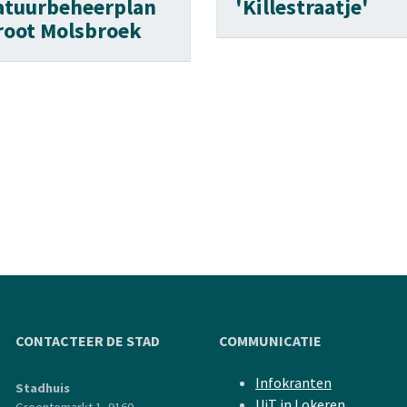
atuurbeheerplan
'Killestraatje'
root Molsbroek
CONTACTEER DE STAD
COMMUNICATIE
Infokranten
Stadhuis
UiT in Lokeren