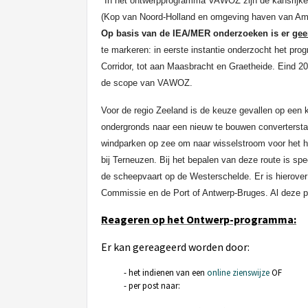
"In het ontwerpprogramma VAWOZ zijn de kansrijke r
(Kop van Noord-Holland en omgeving haven van Amst
Op basis van de IEA/MER onderzoeken is er
gee
te markeren: in eerste instantie onderzocht het pr
Corridor, tot aan Maasbracht en Graetheide. Eind 20
de scope van VAWOZ.
Voor de regio Zeeland is de keuze gevallen op een k
ondergronds naar een nieuw te bouwen converterstat
windparken op zee om naar wisselstroom voor het h
bij Terneuzen. Bij het bepalen van deze route is sp
de scheepvaart op de Westerschelde. Er is hierov
Commissie en de Port of Antwerp-Bruges. Al deze par
Reageren op het Ontwerp-programma:
Er kan gereageerd worden door:
het indienen van een
online zienswijze
OF
per post naar: