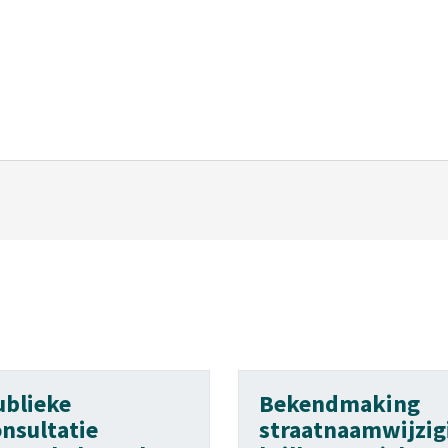
ublieke
Bekendmaking
onsultatie
straatnaamwijzig