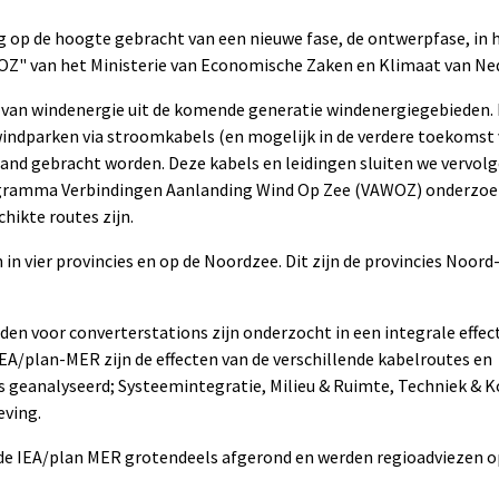
 op de hoogte gebracht van een nieuwe fase, de ontwerpfase, i
WOZ" van
het Ministerie van Economische Zaken en Klimaat van Ne
an windenergie uit de komende generatie windenergiegebieden. D
ndparken via stroomkabels (en mogelijk in de verdere toekomst 
and gebracht worden. Deze kabels en leidingen sluiten we vervol
ogramma Verbindingen Aanlanding Wind Op Zee (VAWOZ) onderzoek
hikte routes zijn.
vier provincies en op de Noordzee. Dit zijn de provincies Noord-
den voor converterstations zijn onderzocht in een integrale effec
IEA/plan-MER zijn de effecten van de verschillende kabelroutes en
s geanalyseerd; Systeemintegratie, Milieu & Ruimte, Techniek & K
ving.
 de IEA/plan MER grotendeels afgerond en werden regioadviezen 