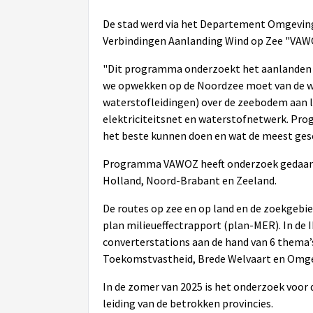
De stad werd via het Departement Omgeving
Verbindingen Aanlanding Wind op Zee "VA
"Dit programma onderzoekt het aanlanden v
we opwekken op de Noordzee moet van de wi
waterstofleidingen) over de zeebodem aan l
elektriciteitsnet en waterstofnetwerk. Pr
het beste kunnen doen en wat de meest gesc
Programma VAWOZ heeft onderzoek gedaan in 
Holland, Noord-Brabant en Zeeland.
De routes op zee en op land en de zoekgebie
plan milieueffectrapport (plan-MER). In de 
converterstations aan de hand van 6 thema’
Toekomstvastheid, Brede Welvaart en Omge
In de zomer van 2025 is het onderzoek voor
leiding van de betrokken provincies.