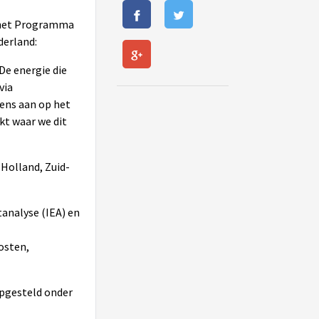
n het Programma
derland:
e energie die
via
gens aan op het
t waar we dit
Holland, Zuid-
tanalyse (IEA) en
osten,
opgesteld onder