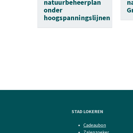
natuurbeheerplan
n
onder
G
hoogspanningslijnen
STAD LOKEREN
Cadeaubon
Zalenzoeker