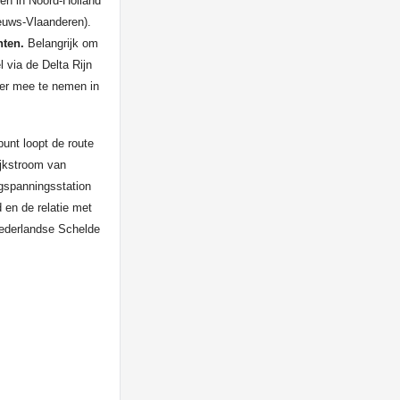
en in Noord-Holland
euws-Vlaanderen).
hten.
Belangrijk om
 via de Delta Rijn
der mee te nemen in
unt loopt de route
ijkstroom van
gspanningsstation
 en de relatie met
ederlandse Schelde