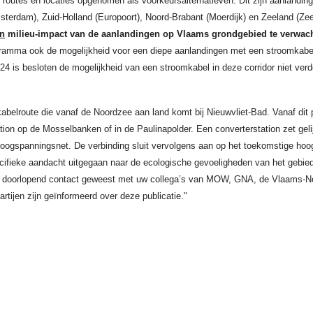
outes en locaties opgenomen als voorkeursalternatieven. Dit zijn aanlanding
erdam), Zuid-Holland (Europoort), Noord-Brabant (Moerdijk) en Zeeland (Ze
n
milieu-impact van de aanlandingen op Vlaams grondgebied te verwac
ogramma ook de mogelijkheid voor een diepe aanlandingen met een stroomkabel
24 is besloten de mogelijkheid van een stroomkabel in deze corridor niet ver
abelroute die vanaf de Noordzee aan land komt bij Nieuwvliet-Bad. Vanaf dit p
ion op de Mosselbanken of in de Paulinapolder. Een converterstation zet gel
oogspanningsnet. De verbinding sluit vervolgens aan op het toekomstige hoo
ecifieke aandacht uitgegaan naar de ecologische gevoeligheden van het gebied
er doorlopend contact geweest met uw collega’s van MOW, GNA, de Vlaams-N
tijen zijn geïnformeerd over deze publicatie."