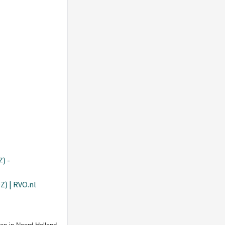
) -
) | RVO.nl