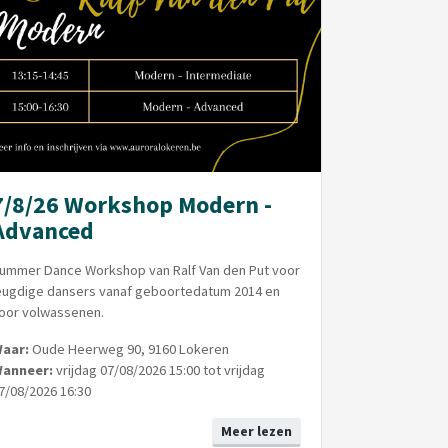
7/8/26 Workshop Modern -
Advanced
ummer Dance Workshop van Ralf Van den Put voor
eugdige dansers vanaf geboortedatum 2014 en
oor volwassenen.
aar:
Oude Heerweg 90, 9160 Lokeren
anneer:
vrijdag 07/08/2026 15:00 tot vrijdag
7/08/2026 16:30
Meer lezen