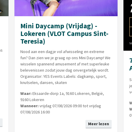
Mini Daycamp (Vrijdag) -
Lokeren (VLOT Campus Sint-
Teresia)
ns
Nood aan een dagje vol afwisseling en extreme
fun? Dan zien we je graag op ons Mini Daycamp! We
wisselen spannend amusement af met superleuke
belevenissen zodat jouw dag onvergetelijk wordt.
Organisator: YES Events Labels: dagkamp, sport,
S
knutselen, dansen, skaten
j
v
Waar:
Eksaarde-dorp 1a, 9160 Lokeren, België,
9160 Lokeren
W
Wanneer:
vrijdag 07/08/2026 09:00 tot vrijdag
W
07/08/2026 16:00
0
Meer lezen