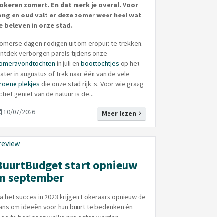
okeren zomert. En dat merk je overal. Voor
ong en oud valt er deze zomer weer heel wat
e beleven in onze stad.
omerse dagen nodigen uit om eropuit te trekken.
ntdek verborgen parels tijdens onze
omeravondtochten
in juli en
boottochtjes
op het
ater in augustus of trek naar één van de vele
roene plekjes
die onze stad rijk is. Voor wie graag
ctief geniet van de natuur is de...
10/07/2026
Meer lezen
BuurtBudget start opnieuw
in september
a het succes in 2023 krijgen Lokeraars opnieuw de
ans om ideeën voor hun buurt te bedenken én