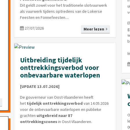
m
Dit geldt zowel voor het traditionele slotvuurwerk
u
als vuurwerk tijdens optredens van de Lokerse
v
Feesten en Fonnefeesten....
E
27/07/2026
Meer lezen
g
w
b
n
I
Uitbreiding tijdelijk
onttrekkingsverbod voor
onbevaarbare waterlopen
[UPDATE 13.07.2026]
De gouverneur van Oost-Vlaanderen heeft
het
tijdelijk onttrekkingsverbod
van 14.05.2026
voor de onbevaarbare waterlopen en publieke
O
grachten
uitgebreid
naar 87
l
onttrekkingszones
in Oost-Vlaanderen.
0