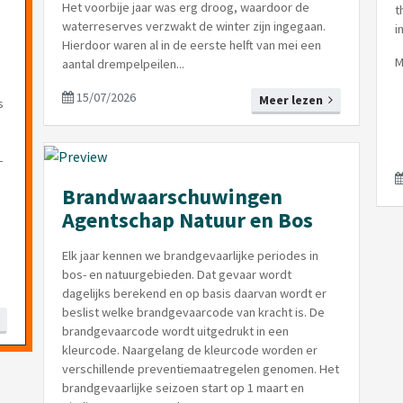
Het voorbije jaar was erg droog, waardoor de
t
waterreserves verzwakt de winter zijn ingegaan.
i
Hierdoor waren al in de eerste helft van mei een
M
aantal drempelpeilen...
15/07/2026
Meer lezen
s
-
Brandwaarschuwingen
Agentschap Natuur en Bos
Elk jaar kennen we brandgevaarlijke periodes in
bos- en natuurgebieden. Dat gevaar wordt
dagelijks berekend en op basis daarvan wordt er
beslist welke brandgevaarcode van kracht is. De
brandgevaarcode wordt uitgedrukt in een
kleurcode. Naargelang de kleurcode worden er
verschillende preventiemaatregelen genomen. Het
brandgevaarlijke seizoen start op 1 maart en