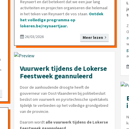
Reynaert en dat betekent dat we een jaar lang
L
activiteiten en projecten organiseren die helemaal
j
in het teken van Reynaert de vos staan.
Ontdek
t
het volledige programma op
Z
lokeren.be/reynaertjaar
.
.
O
26/03/2026
Meer lezen
z
w
g
a
n
Vuurwerk tijdens de Lokerse
an
Feestweek geannuleerd
Door de aanhoudende droogte heeft de
gouverneur van Oost-Vlaanderen bij politiebesluit
beslist om vuurwerk en pyrotechnische spektakels
tijdelijk te verbieden op het volledige grondgebied
van de provincie.
N
Daarom wordt
alle vuurwerk tijdens de Lokerse
k
Feestweek geannuleerd
.