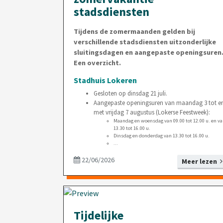
stadsdiensten
Tijdens de zomermaanden gelden bij
verschillende stadsdiensten uitzonderlijke
sluitingsdagen en aangepaste openingsuren
Een overzicht.
Stadhuis Lokeren
Gesloten op dinsdag 21 juli.
Aangepaste openingsuren van maandag 3 tot e
met vrijdag 7 augustus (Lokerse Feestweek):
Maandag en woensdag van 09.00 tot 12.00 u. en v
13.30 tot 16.00 u.
Dinsdag en donderdag van 13.30 tot 16.00 u.
...
22/06/2026
Meer lezen
Tijdelijke