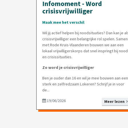
Infomoment - Word
crisisvrijwilliger
Maak mee het verschil
Wil jij actief helpen bij noodsituaties? Dan kan je al
crisisvrijwilliger een belangrijke rol spelen. Samen
met Rode Kruis-Vlaanderen bouwen we aan een
lokaal vrijwilligerskorps dat snel inspringt bij nood
en crisissituaties.
Zo word je crisisvrijwilliger
Ben je ouder dan 16 en wil je mee bouwen aan een
sterk en zelfredzaam Lokeren? Schrijf je in voor
de...
19/06/2026
Meer lezen