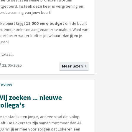
ee te beslissen welke projecten worden
itgevoerd. Insteek deze keer is vergroening en
erduurzaming van jouw buurt.
lke buurt krijgt
15 000 euro budget
om de buurt
roener, koeler en aangenamer te maken. Want wie
eet beter wat er leeft in jouw buurt dan jij en je
uren?
n totaal...
22/06/2026
Meer lezen
Wij zoeken ... nieuwe
collega's
nze stad is een jonge, actieve stad die volop
eeft! De Lokeraars zijn samen met meer dan 42
00. Wil jij er mee voor zorgen dat Lokeren een