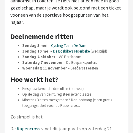
aankomst in Lokeren. Je fiets niet alleen mee in goed
gezelschap, maar je wordt ook beloond met een ticket
voor een van de sportieve hoogtepunten van het
najaar.
Deelnemende ritten
Zondag 3 mei
–
Cycling Team De Dam
Zondag 10 mei
–
De Bosbikers Moerbeke
(wedstrijd)
Zondag 4 oktober
– VC Pereboom
Zaterdag 7 november
– De Bosparkspurters
Woensdag 11 november
– Gezôarse Feesten
Hoe werkt het?
Kies jouw favoriete drie ritten (of meer)
Op de dag van de rit, registeer je ter plaatse
Minstens 3 ritten meegereden? Dan ontvang je een gratis
toegangsticket voor de Rapencross.
Zo simpel is het.
De
Rapencross
vindt dit jaar plaats op zaterdag 21