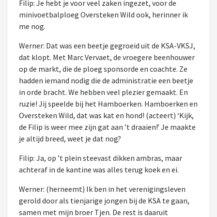
Filip: Je hebt je voor veel zaken ingezet, voor de
minivoetbalploeg Oversteken Wild ook, herinner ik
me nog.
Werner: Dat was een beetje gegroeid uit de KSA-VKSJ,
dat klopt. Met Marc Vervaet, de vroegere beenhouwer
op de markt, die de ploeg sponsorde en coachte. Ze
hadden iemand nodig die de administratie een beetje
in orde bracht. We hebben veel plezier gemaakt. En
ruzie! Jij speelde bij het Hamboerken. Hamboerken en
Oversteken Wild, dat was kat en hond! (acteert) ‘Kijk,
de Filip is weer mee zijn gat aan ’t draaien!’ Je maakte
je altijd breed, weet je dat nog?
Filip: Ja, op ’t plein steevast dikken ambras, maar
achteraf in de kantine was alles terug koek en ei.
Werner: (herneemt) Ik ben in het verenigingsleven
gerold door als tienjarige jongen bij de KSA te gaan,
samen met mijn broer Tjen. De rest is daaruit