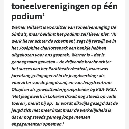
toneelverenigingen op één
podium’
Werner Hillaert is voorzitter van toneelvereniging De
Sinfra’s, maar beklimt het podium zelf liever niet. ‘Ik
werk liever achter de schermen’, zegt hij terwijl we in
het Joséphine charlottepark een bankje hebben
uitgekozen voor ons gesprek. Werner is – dat is
genoegzaam geweten – de drijvende kracht achter
het succes van het Parktheaterfestival, maar was
jarenlang geëngageerd in de jeugdwerking: als
voorzitter van de jeugdraad, en van Jeugdcentrum
Okapi en als gewestleider/groepsleider bij KSA-VKSJ.
‘Het jeugdwerk in Lokeren draait nog steeds op volle
toeren’, merkt hij op. ‘Er wordt dikwijls gezegd dat de
jeugd zich niet meer inzet maar de werkelijkheid is
dat er nog steeds genoeg jonge mensen
engagementen opnemen.’