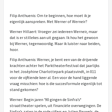
Filip Anthuenis: Om te beginnen, hoe moet ik je
eigenlijk aanspreken. Met Werner of Werneir?
Werner Hillaert: Vroeger zei iedereen Werneir, maar
dat is er stillekes aan uit gegaan. Ik hou het gewoon
bij Werner, tegenwoordig. Maar ik luister naar beiden,
hoor.
Filip Anthuenis: Werner, je bent een van de drijvende
krachten achter het Parktheaterfestival dat jaarlijks
in het Joséphine Charlottepark plaatsvindt, in 011
voor de vijftiende keer al. Een voor de hand liggende
vraag misschien: hoe is die succesformule eigenlijk tot
stand gekomen?
Werner: Begin jaren ’90 gingen de Sinfra’s*
straattheater spelen, uit financiële overwegingen. De
Sinfra’s zaten in de rode cijfers en Julien Pauwels, de