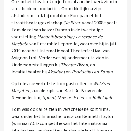
Ook in het theater kon je Tom al aan het werk zien in
verscheidene producties. Onmiddellijk na zijn
afstuderen trok hij rond door Europa met het
straattheatergezelschap
Cie Bizar
. Vanaf 2008 speelt
Tom de rol van keizer Duncan in de tweetalige
voorstelling
Macbethbranding / La revance de
Macbeth
van Ensemble Leporello, waarmee hij in juli
2010 naar het Internationaal Theaterfestival van
Avignon trok. Verder was hij ondermeer te zien in
kindervoorstellingen bij
Theater Bizon
, en
locatietheater bij
Aksident
en
Producties en Zonen.
Op televisie vertolkte Tom gastrollen in
Willy's en
Marjetten,
aan de zijde van Bart De Pauw en de
Neveneffecten,
Spoed, Neveneffecten
en
Hallelujah.
Tom was ook al te zien in verscheidene kortfilms,
waaronder het hilarische
Ureca
van Kenneth Taylor
(winnaar ACE-competitie van het Internationaal
Filmfestival van Gent) en de absurde kortfilms van