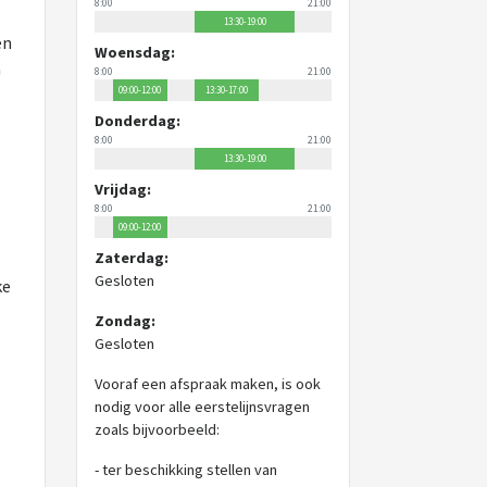
8:00
21:00
13:30-19:00
en
Woensdag:
n
8:00
21:00
09:00-12:00
13:30-17:00
Donderdag:
8:00
21:00
13:30-19:00
Vrijdag:
8:00
21:00
09:00-12:00
Zaterdag:
Gesloten
ke
Zondag:
Gesloten
Vooraf een afspraak maken, is ook
nodig voor alle eerstelijnsvragen
zoals bijvoorbeeld:
- ter beschikking stellen van