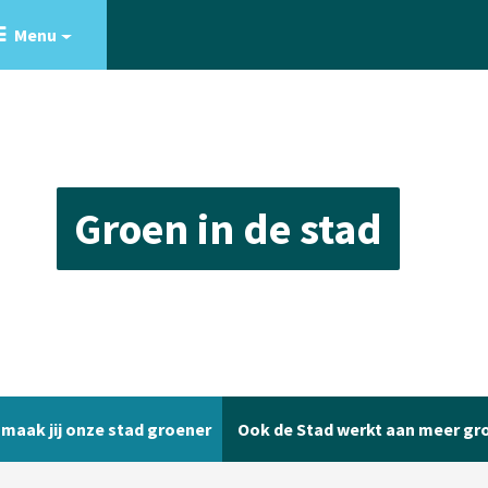
Menu
Groen in de stad
 maak jij onze stad groener
Ook de Stad werkt aan meer gr