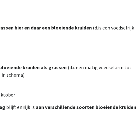
rassen hier en daar een bloeiende kruiden
(d.is een voedselrijk
loeiende kruiden als grassen
(d.i. een matig voedselarm tot
3 in schema)
 oktober
aag
blijft en
rijk
is
aan verschillende soorten bloeiende kruiden
r