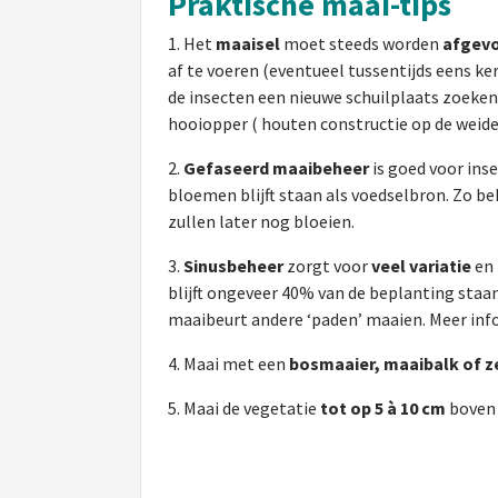
Praktische maai-tips
1. Het
maaisel
moet steeds worden
afgev
af te voeren (eventueel tussentijds eens k
de insecten een nieuwe schuilplaats zoeken
hooiopper ( houten constructie op de weide
2.
Gefaseerd maaibeheer
is goed voor inse
bloemen blijft staan als voedselbron. Zo be
zullen later nog bloeien.
3.
Sinusbeheer
zorgt voor
veel variatie
en 
blijft ongeveer 40% van de beplanting staan.
maaibeurt andere ‘paden’ maaien. Meer inf
4. Maai met een
bosmaaier, maaibalk of z
5. Maai de vegetatie
tot op 5 à 10 cm
boven 