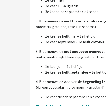
1e keer mei
2e keer juli-augustus
3e keer eind september-oktober
2. Bloemenweide
met tussen de talrijke g
bloemrijk grasland, fase 1 in schema)
1e keer 2e helft mei – 1e helft juni
2e keer september - 1e helft oktober
3. Bloemenweide
met ongeveer evenveel b
matig voedselrijk bloemrijk grasland, fase 
1e keer juni – 1e helft juli
2e keer 2e helft september – 1e helft
4. Bloemenweide waarvan de
begroeiing l
(d.i. een voedselarm bloemenrijk grasland)
1e keer tussen september en oktobe