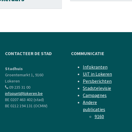
CONTACTEER DE STAD
COMMUNICATIE
Infokranten
Stadhuis
UiT in Lokeren
Groentemarkt 1, 9160
Persberichten
Lokeren
09 235 31 00
Stadstelevisie
infopunt@lokeren.be
Campagnes
BE 0207 463 402 (stad)
Andere
BE 0212 194 131 (OCMW)
publicaties
9160