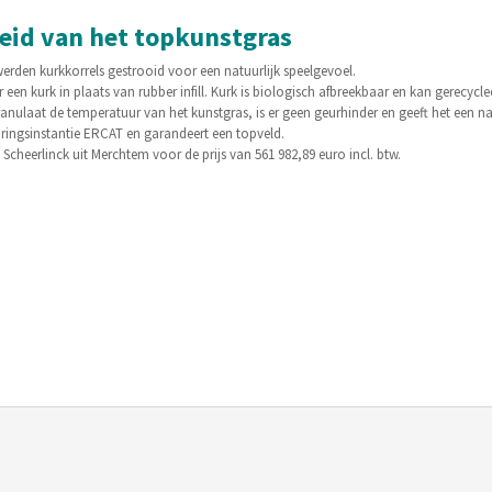
id van het topkunstgras
erden kurkkorrels gestrooid voor een natuurlijk speelgevoel.
en kurk in plaats van rubber infill. Kurk is biologisch afbreekbaar en kan gerecyc
anulaat de temperatuur van het kunstgras, is er geen geurhinder en geeft het een natu
ringsinstantie ERCAT en garandeert een topveld.
cheerlinck uit Merchtem voor de prijs van 561 982,89 euro incl. btw.