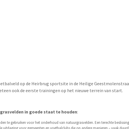
tbalveld op de Heirbrug sportsite in de Heilige Geestmolenstraa
een ook de eerste trainingen op het nieuwe terrein van start.
rgrasvelden in goede staat te houden
:
ciden te gebruiken voor het onderhoud van natuurgrasvelden. Een terechte beslissing
 uitdaging voor gemeenten en voetbalclubs die op andere manieren – vaak duurder