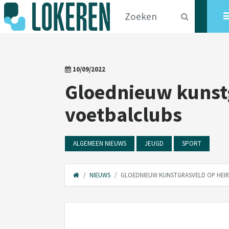
10/09/2022
Gloednieuw kunstg
voetbalclubs
ALGEMEEN NIEUWS
JEUGD
SPORT
NIEUWS
GLOEDNIEUW KUNSTGRASVELD OP HEIR