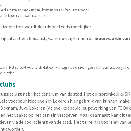
en.
e die deze zomer kenden, komen steeds frequenter voor.
n in tijden van waterschaarste.
seizoenstart wordt daardoor steeds moeilijker.
zijn alvast enthousiast, want ook zij kennen de
meerwaarde van
ld. Het spreekt voor zich dat een kunstgrasveld niet ingezaaid, bemest, belijnd o
elplezier.
 clubs
rbrugsite ligt nabij het centrum van de stad. Het oorspronkelijke SK
vele voetbalinitiatieven in Lokeren hier gebruik van kunnen maken
FC Daknam, Juve Lokeren (de overkoepelde jeugdwerking van FC Da
n het vaakst op het terrein vertoeven. Maar daarnaast kan dit terr
even via de sportdienst van de stad. Het terrein is voorzien van l
nut worden.