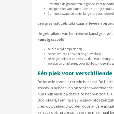
– trachten de grasmatten in goede staat te houd
Ook periodes van aanhoudende droogte zoals w
Continu bewateren is niet langer te verantwoorde
Een grasmat gebruiksklaar afleveren bij de 
De gebruikers van het nieuwe kunstgrasveld 
kunstgrasveld
:
ze zijn altijd bespeelbaar;
ze hebben een constant hoge kwaliteit;
ze vergen minder onderhoud dan een natuurgrasve
worden en altijd zorgt voor het best mogelijke sp
Eén plek voor verschillende
De locatie voor dit terrein is ideaal. De Hei
steeds in beheer van onze stad waardoor de 
hun thuisbasis op deze site hebben zoals 
Doorslaar), Femina en 3 Walivo-ploegen zulle
uren ook gehuurd worden door andere initiati
kan dus ook na zonsondergang maximaal be