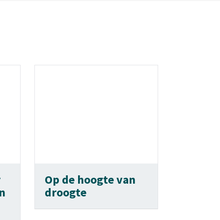
r
Op de hoogte van
n
droogte