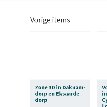
Vorige items
Zone 30 in Daknam-
Vo
dorp en Eksaarde-
i
dorp
C
L