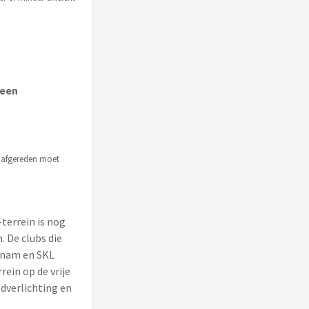
 een
f afgereden moet
-terrein is nog
. De clubs die
knam en SKL
ein op de vrije
edverlichting en