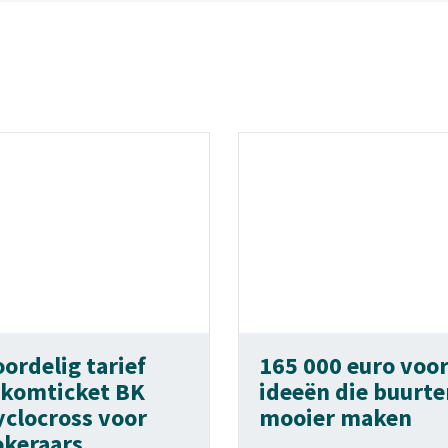
ordelig tarief
165 000 euro voo
nkomticket BK
ideeën die buurte
yclocross voor
mooier maken
okeraars