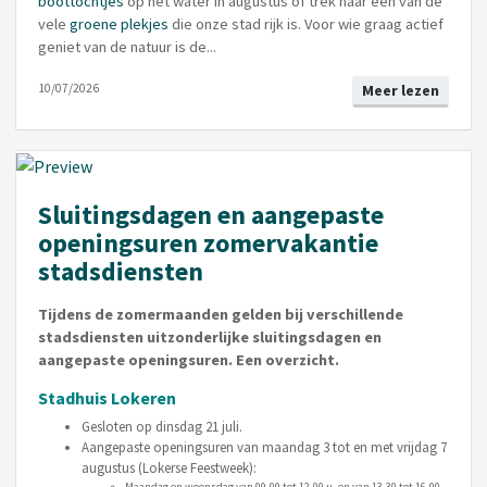
boottochtjes
op het water in augustus of trek naar één van de
vele
groene plekjes
die onze stad rijk is. Voor wie graag actief
geniet van de natuur is de...
10/07/2026
Meer lezen
Sluitingsdagen en aangepaste
openingsuren zomervakantie
stadsdiensten
Tijdens de zomermaanden gelden bij verschillende
stadsdiensten uitzonderlijke sluitingsdagen en
aangepaste openingsuren. Een overzicht.
Stadhuis Lokeren
Gesloten op dinsdag 21 juli.
Aangepaste openingsuren van maandag 3 tot en met vrijdag 7
augustus (Lokerse Feestweek):
Maandag en woensdag van 09.00 tot 12.00 u. en van 13.30 tot 16.00