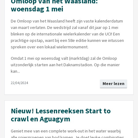
Omloop van het Waasland:
woensdag 1 mei
De Omloop van het Waasland heeft zijn vaste kalenderdatum
van maart verlaten. De wedstrijd zal vanaf dit jaar op 1 mei
blinken op de internationale wielerkalender van de UCI! Een
prachtige opstap, want bij een 58e editie kunnen we intussen
spreken over een lokaal wielermonument.
Omdat 1 mei op woensdag valt (marktdag) zal de Omloop
uitzonderlijk starten aan het Daknamstadion. Op die manier
kan...
22/04/2024
Meer lezen
Nieuw! Lessenreeksen Start to
crawl en Aguagym
Geniet mee van een complete work-out in het water waarbij
alle spiergroepen aan bod komen. Je doet leuke combinaties