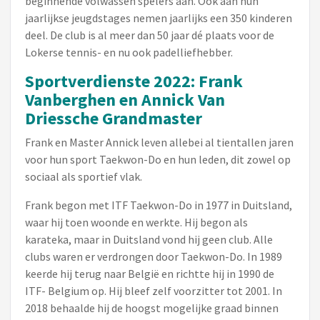
beginnende volwassen spelers aan. Ook aan hun
jaarlijkse jeugdstages nemen jaarlijks een 350 kinderen
deel. De club is al meer dan 50 jaar dé plaats voor de
Lokerse tennis- en nu ook padelliefhebber.
Sportverdienste 2022: Frank
Vanberghen en Annick Van
Driessche Grandmaster
Frank en Master Annick leven allebei al tientallen jaren
voor hun sport Taekwon-Do en hun leden, dit zowel op
sociaal als sportief vlak.
Frank begon met ITF Taekwon-Do in 1977 in Duitsland,
waar hij toen woonde en werkte. Hij begon als
karateka, maar in Duitsland vond hij geen club. Alle
clubs waren er verdrongen door Taekwon-Do. In 1989
keerde hij terug naar België en richtte hij in 1990 de
ITF- Belgium op. Hij bleef zelf voorzitter tot 2001. In
2018 behaalde hij de hoogst mogelijke graad binnen