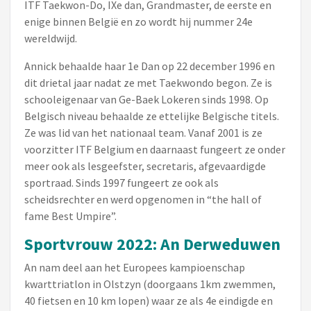
ITF Taekwon-Do, IXe dan, Grandmaster, de eerste en
enige binnen België en zo wordt hij nummer 24e
wereldwijd.
Annick behaalde haar 1e Dan op 22 december 1996 en
dit drietal jaar nadat ze met Taekwondo begon. Ze is
schooleigenaar van Ge-Baek Lokeren sinds 1998. Op
Belgisch niveau behaalde ze ettelijke Belgische titels.
Ze was lid van het nationaal team. Vanaf 2001 is ze
voorzitter ITF Belgium en daarnaast fungeert ze onder
meer ook als lesgeefster, secretaris, afgevaardigde
sportraad. Sinds 1997 fungeert ze ook als
scheidsrechter en werd opgenomen in “the hall of
fame Best Umpire”.
Sportvrouw 2022: An Derweduwen
An nam deel aan het Europees kampioenschap
kwarttriatlon in Olstzyn (doorgaans 1km zwemmen,
40 fietsen en 10 km lopen) waar ze als 4e eindigde en