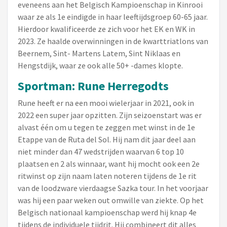
eveneens aan het Belgisch Kampioenschap in Kinrooi
waar ze als 1e eindigde in haar leeftijdsgroep 60-65 jaar.
Hierdoor kwalificeerde ze zich voor het EK en WK in
2023. Ze haalde overwinningen in de kwarttriatlons van
Beernem, Sint- Martens Latem, Sint Niklaas en
Hengstdijk, waar ze ook alle 50+ -dames klopte.
Sportman: Rune Herregodts
Rune heeft er na een mooi wielerjaar in 2021, ook in
2022 een super jaar opzitten. Zijn seizoenstart was er
alvast één om u tegen te zeggen met winst in de 1e
Etappe van de Ruta del Sol. Hij nam dit jaar deel aan
niet minder dan 47 wedstrijden waarvan 6 top 10
plaatsen en 2 als winnaar, want hij mocht ook een 2e
ritwinst op zijn naam laten noteren tijdens de 1e rit
van de loodzware vierdaagse Sazka tour. In het voorjaar
was hij een paar weken out omwille van ziekte. Op het
Belgisch nationaal kampioenschap werd hij knap 4e
tijdens de individuele tijdrit. Hij combineert dit alles