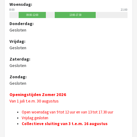
Woensdag:
8:00
21:00
09:00-12:00
13:30-17:00
13:00-17:30
Donderdag:
Gesloten
Vrijdag:
Gesloten
Zaterdag:
Gesloten
Zondag:
Gesloten
Openingstijden Zomer 2026
Van 1 juli t.e.m. 30 augustus
Open woensdag van 9 tot 12 uur en van 13 tot 17.30 uur
Vrijdag gesloten
Collectieve sluiting van 3 t.e.m. 16 augustus