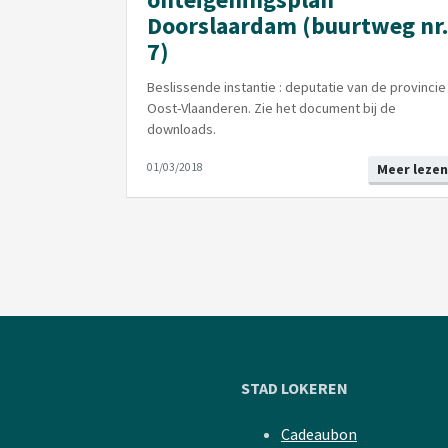
Doorslaardam (buurtweg nr.
7)
Beslissende instantie : deputatie van de provincie
Oost-Vlaanderen. Zie het document bij de
downloads.
01/03/2018
Meer lezen
STAD LOKEREN
Cadeaubon