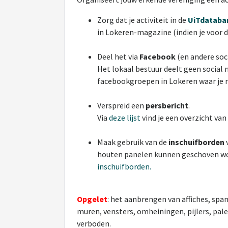
Zorg dat je activiteit in de
UiTdataba
in Lokeren-magazine (indien je voor 
Deel het via
Facebook
(en andere soc
Het lokaal bestuur deelt geen social m
facebookgroepen in Lokeren waar je r
Verspreid een
persbericht
.
Via
deze lijst
vind je een overzicht va
Maak gebruik van de
inschuifborden
houten panelen kunnen geschoven wor
inschuifborden.
Opgelet
: het aanbrengen van affiches, sp
muren, vensters, omheiningen, pijlers, pal
verboden.