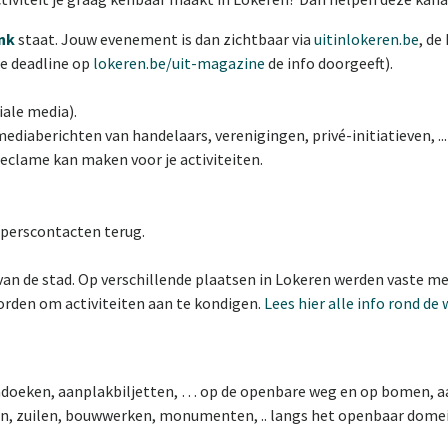
nk
staat. Jouw evenement is dan zichtbaar via
uitinlokeren.be
, de
de deadline op
lokeren.be/uit-magazine
de info doorgeeft).
iale media).
ediaberichten van handelaars, verenigingen, privé-initiatieven, ..
eclame kan maken voor je activiteiten.
n perscontacten terug.
van de stad. Op verschillende plaatsen in Lokeren werden vaste m
den om activiteiten aan te kondigen.
Lees hier alle info rond de
andoeken, aanplakbiljetten, … op de openbare weg en op bomen, 
en, zuilen, bouwwerken, monumenten, .. langs het openbaar domein 