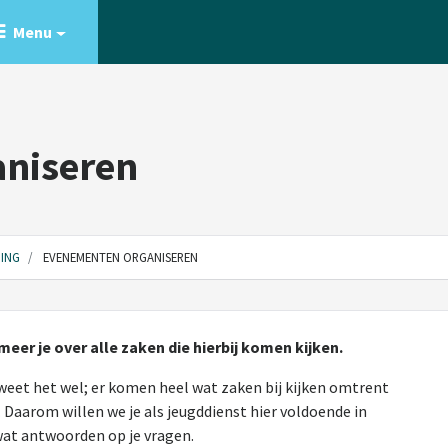
Menu
niseren
ING
EVENEMENTEN ORGANISEREN
VRIJE TIJD
KINDEREN EN JONG
eer je over alle zaken die hierbij komen kijken.
weet het wel; er komen heel wat zaken bij kijken omtrent
Daarom willen we je als jeugddienst hier voldoende in
wat antwoorden op je vragen.