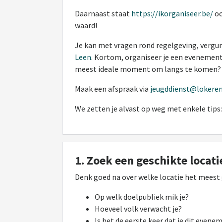
Daarnaast staat
https://ikorganiseer.be/
oo
waard!
Je kan met vragen rond regelgeving, vergun
Leen
. Kortom, organiseer je een evenement,
meest ideale moment om langs te komen? Ee
Maak een afspraak via
jeugddienst@lokeren
We zetten je alvast op weg met enkele tips:
1. Zoek een geschikte locati
Denk goed na over welke locatie het meest g
Op welk doelpubliek mik je?
Hoeveel volk verwacht je?
Is het de eerste keer dat je dit even