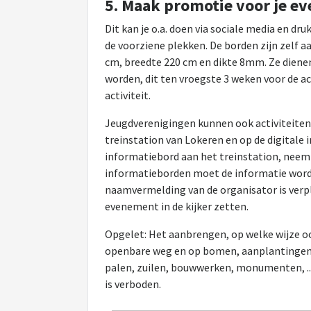
5. Maak promotie voor je e
Dit kan je o.a. doen via sociale media en d
de voorziene plekken. De borden zijn zel
cm, breedte 220 cm en dikte 8mm. Ze dienen
worden, dit ten vroegste 3 weken voor de ac
activiteit.
Jeugdverenigingen kunnen ook activiteite
treinstation van Lokeren en op de digitale
informatiebord aan het treinstation, neem
informatieborden moet de informatie wor
naamvermelding van de organisator is verpl
evenement in de kijker zetten.
Opgelet: Het aanbrengen, op welke wijze oo
openbare weg en op bomen, aanplantingen, 
palen, zuilen, bouwwerken, monumenten, .. 
is verboden.