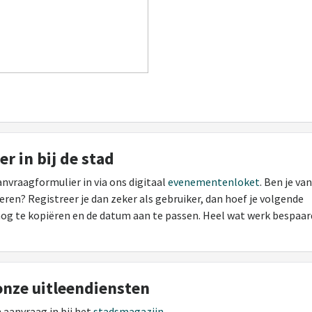
r in bij de stad
nvraagformulier in via ons digitaal
evenementenloket
. Ben je van
ren? Registreer je dan zeker als gebruiker, dan hoef je volgende
 nog te kopiëren en de datum aan te passen. Heel wat werk bespaar
onze uitleendiensten
aanvraag in bij het
stadsmagazijn
.