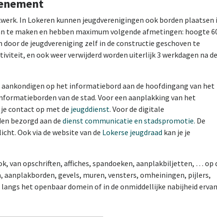
venement
rukwerk. In Lokeren kunnen jeugdverenigingen ook borden plaatsen 
f aan te maken en hebben maximum volgende afmetingen: hoogte 6
 door de jeugdvereniging zelf in de constructie geschoven te
tiviteit, en ook weer verwijderd worden uiterlijk 3 werkdagen na d
n aankondigen op het informatiebord aan de hoofdingang van het
 informatieborden van de stad. Voor een aanplakking van het
 je contact op met de
jeugddienst
. Voor de digitale
den bezorgd aan de
dienst communicatie en stadspromotie.
De
icht. Ook via de website van de
Lokerse jeugdraad
kan je je
k, van opschriften, affiches, spandoeken, aanplakbiljetten, … op 
aanplakborden, gevels, muren, vensters, omheiningen, pijlers,
langs het openbaar domein of in de onmiddellijke nabijheid ervan