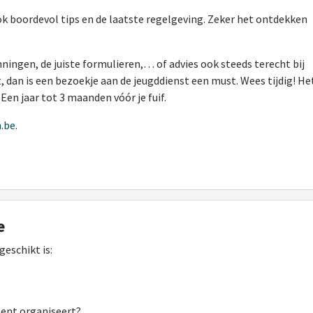
k boordevol tips en de laatste regelgeving. Zeker het ontdekken
ningen, de juiste formulieren,… of advies ook steeds terecht bij
 dan is een bezoekje aan de jeugddienst een must. Wees tijdig! He
n jaar tot 3 maanden vóór je fuif.
.be
.
e
eschikt is:
ement organiseert?