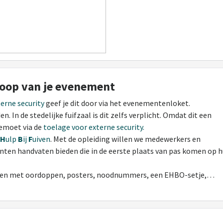
erloop van je evenement
terne security
geef je dit door via het evenementenloket.
. In de stedelijke fuifzaal is dit zelfs verplicht. Omdat dit een
gemoet via de
toelage voor externe security.
H
ulp
B
ij
F
uiven
. Met de opleiding willen we medewerkers en
ten handvaten bieden die in de eerste plaats van pas komen op 
lenen met oordoppen, posters, noodnummers, een EHBO-setje,…