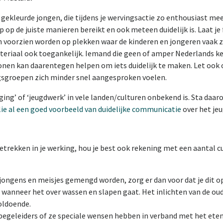
e gekleurde jongen, die tijdens je wervingsactie zo enthousiast m
p op de juiste manieren bereikt en ook meteen duidelijk is. Laat je
 voorzien worden op plekken waar de kinderen en jongeren vaak z
iaal ook toegankelijk. Iemand die geen of amper Nederlands ken
tonen kan daarentegen helpen om iets duidelijk te maken. Let ook o
gsgroepen zich minder snel aangesproken voelen.
ng’ of ‘jeugdwerk’ in vele landen/culturen onbekend is. Sta daarom
llie al een goed voorbeeld van duidelijke communicatie
over het jeu
trekken in je werking, hou je best ook rekening met een aantal cu
 jongens en meisjes gemengd worden, zorg er dan voor dat je dit op 
 wanneer het over wassen en slapen gaat. Het inlichten van de ou
voldoende.
begeleiders of ze speciale wensen hebben in verband met het ete