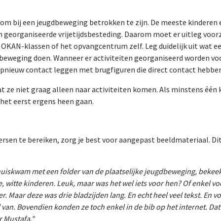
 om bij een jeugdbeweging betrokken te zijn. De meeste kinderen e
n georganiseerde vrijetijdsbesteding. Daarom moet er uitleg voo
e OKAN-klassen of het opvangcentrum zelf. Leg duidelijk uit wat e
dbeweging doen. Wanneer er activiteiten georganiseerd worden vo
opnieuw contact leggen met brugfiguren die direct contact hebbe
at ze niet graag alleen naar activiteiten komen. Als minstens é
r het eerst ergens heen gaan.
sen te bereiken, zorg je best voor aangepast beeldmateriaal. Dit 
huiskwam met een folder van de plaatselijke jeugdbeweging, bekeek
je, witte kinderen. Leuk, maar was het wel iets voor hen? Of enkel
der. Maar deze was drie bladzijden lang. En echt heel veel tekst. En
 van. Bovendien konden ze toch enkel in de bib op het internet. Da
r Mustafa."