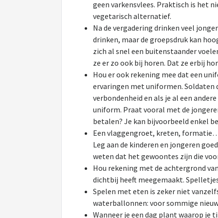
geen varkensvlees. Praktisch is het n
vegetarisch alternatief.
Na de vergadering drinken veel jonge
drinken, maar de groepsdruk kan hoog z
zich al snel een buitenstaander voel
ze er zo ook bij horen. Dat ze erbij h
Hou er ook rekening mee dat een unif
ervaringen met uniformen. Soldaten dr
verbondenheid en als je al een andere
uniform. Praat vooral met de jongere
betalen? Je kan bijvoorbeeld enkel be
Een vlaggengroet, kreten, formatie… 
Leg aan de kinderen en jongeren goed u
weten dat het gewoontes zijn die voo
Hou rekening met de achtergrond van k
dichtbij heeft meegemaakt. Spelletjes 
Spelen met eten is zeker niet vanzelf
waterballonnen: voor sommige nieuwko
Wanneer je een dag plant waarop je tij