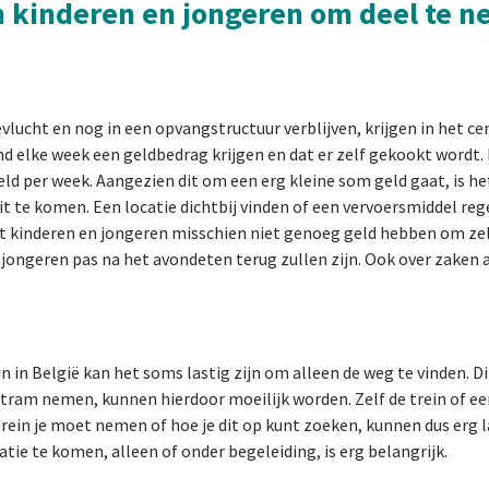
 kinderen en jongeren om deel te n
evlucht en nog in een opvangstructuur verblijven, krijgen in het 
nd elke week een geldbedrag krijgen en dat er zelf gekookt wordt.
ld per week. Aangezien dit om een erg kleine som geld gaat, is he
t te komen. Een locatie dichtbij vinden of een vervoersmiddel re
kinderen en jongeren misschien niet genoeg geld hebben om zelf
e jongeren pas na het avondeten terug zullen zijn. Ook over zaken 
 in België kan het soms lastig zijn om alleen de weg te vinden. Di
f tram nemen, kunnen hierdoor moeilijk worden. Zelf de trein of e
 trein je moet nemen of hoe je dit op kunt zoeken, kunnen dus erg l
tie te komen, alleen of onder begeleiding, is erg belangrijk.