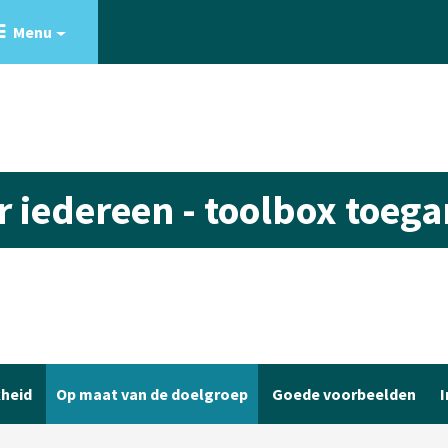
Menu
or iedereen - toolbox toeg
kheid
Op maat van de doelgroep
Goede voorbeelden
I