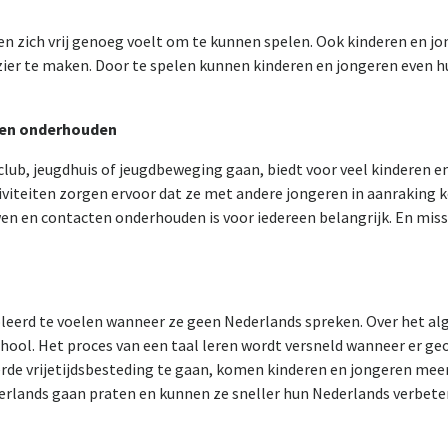
jn en zich vrij genoeg voelt om te kunnen spelen. Ook kinderen en jo
ier te maken. Door te spelen kunnen kinderen en jongeren even 
ten onderhouden
club, jeugdhuis of jeugdbeweging gaan, biedt voor veel kinderen 
tiviteiten zorgen ervoor dat ze met andere jongeren in aanrakin
n en contacten onderhouden is voor iedereen belangrijk. En missc
soleerd te voelen wanneer ze geen Nederlands spreken. Over het 
 school. Het proces van een taal leren wordt versneld wanneer er
de vrijetijdsbesteding te gaan, komen kinderen en jongeren meer
rlands gaan praten en kunnen ze sneller hun Nederlands verbeter