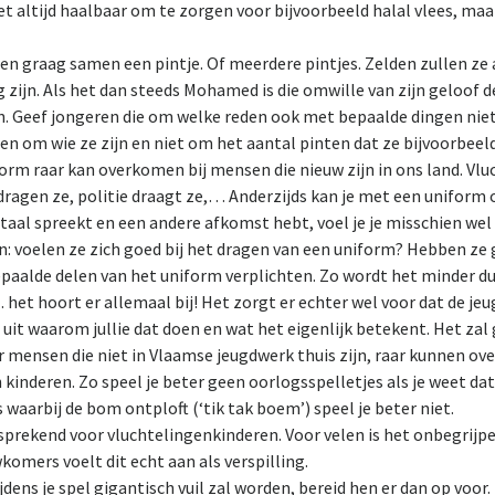
iet altijd haalbaar om te zorgen voor bijvoorbeeld halal vlees, ma
ren graag samen een pintje. Of meerdere pintjes. Zelden zullen ze
ijn. Als het dan steeds Mohamed is die omwille van zijn geloof de 
en. Geef jongeren die om welke reden ook met bepaalde dingen nie
oren om wie ze zijn en niet om het aantal pinten dat ze bijvoorbee
orm raar kan overkomen bij mensen die nieuw zijn in ons land. Vlu
agen ze, politie draagt ze,… Anderzijds kan je met een uniform o
 taal spreekt en een andere afkomst hebt, voel je je misschien we
n: voelen ze zich goed bij het dragen van een uniform? Hebben ze
paalde delen van het uniform verplichten. Zo wordt het minder du
het hoort er allemaal bij! Het zorgt er echter wel voor dat de j
it waarom jullie dat doen en wat het eigenlijk betekent. Het zal g
r mensen die niet in Vlaamse jeugdwerk thuis zijn, raar kunnen o
inderen. Zo speel je beter geen oorlogsspelletjes als je weet da
waarbij de bom ontploft (‘tik tak boem’) speel je beter niet.
sprekend voor vluchtelingenkinderen. Voor velen is het onbegrijpe
mers voelt dit echt aan als verspilling.
dens je spel gigantisch vuil zal worden, bereid hen er dan op voor.