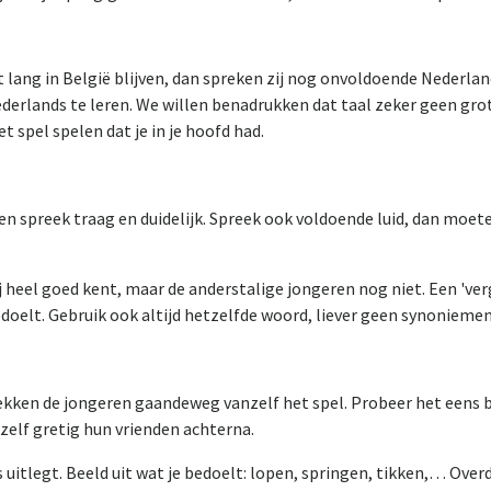
t lang in België blijven, dan spreken zij nog onvoldoende Nederlan
erlands te leren. We willen benadrukken dat taal zeker geen grote 
 spel spelen dat je in je hoofd had.
 spreek traag en duidelijk. Spreek ook voldoende luid, dan moeten
 heel goed kent, maar de anderstalige jongeren nog niet. Een 've
 bedoelt. Gebruik ook altijd hetzelfde woord, liever geen synoniemen
ken de jongeren gaandeweg vanzelf het spel. Probeer het eens bij
 zelf gretig hun vrienden achterna.
 uitlegt. Beeld uit wat je bedoelt: lopen, springen, tikken,… Over