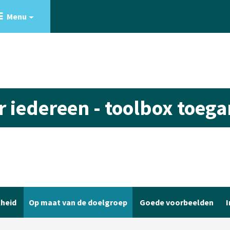
Menu
or iedereen - toolbox toeg
kheid
Op maat van de doelgroep
Goede voorbeelden
I