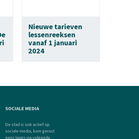
Nieuwe tarieven
De
lessenreeksen
ri
vanaf 1 januari
2024
SOCIALE MEDIA
De stad is ook actief op
sociale media, kom gerust
eens langs via volgende