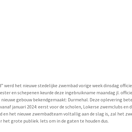
d” werd het nieuwe stedelijke zwembad vorige week dinsdag officie
ster en schepenen keurde deze ingebruikname maandag jl. offici
t nieuwe gebouw bekendgemaakt: Durmehal. Deze oplevering be
anaf januari 2024: eerst voor de scholen, Lokerse zwemclubs en 
nd en het nieuwe zwembadteam voltallig aan de slag is, zal het 
or het grote publiek. Iets om in de gaten te houden dus.