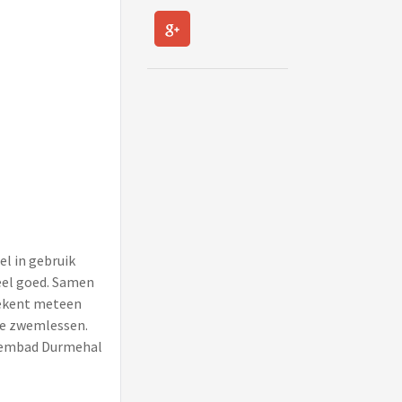
el in gebruik
eel goed. Samen
tekent meteen
de zwemlessen.
zwembad Durmehal