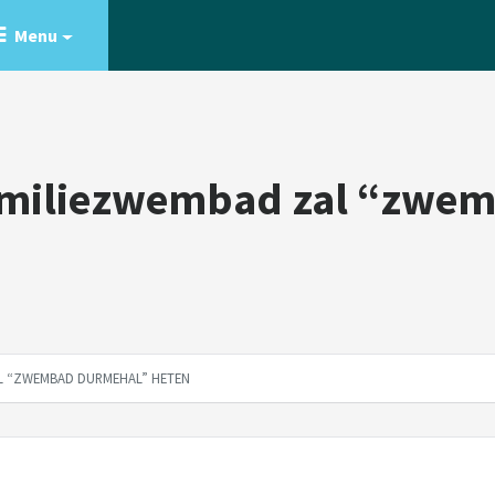
Menu
familiezwembad zal “zwe
AL “ZWEMBAD DURMEHAL” HETEN