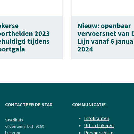
okerse
Nieuw: openbaar
porthelden 2023
vervoersnet van 
ehuldigd tijdens
Lijn vanaf 6 janua
portgala
2024
CONTACTEER DE STAD
COMMUNICATIE
Infokranten
Stadhuis
UiT in Lokeren
Groentemarkt 1, 9160
Persberichten
Lokeren