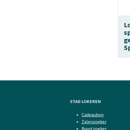
L
s
g
S
STAD LOKEREN
Cadeaubon
Zalenzoeker
Buurtzoeker