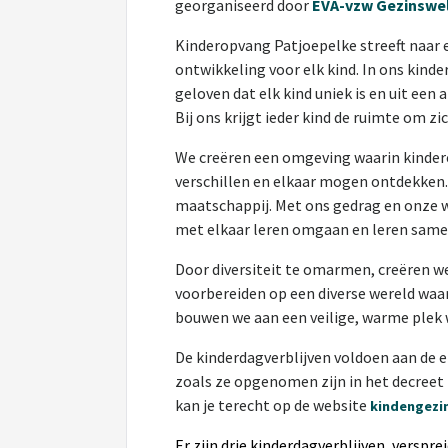
georganiseerd door
EVA-vzw Gezinswel
Kinderopvang Patjoepelke streeft naar 
ontwikkeling voor elk kind. In ons kinde
geloven dat elk kind uniek is en uit ee
Bij ons krijgt ieder kind de ruimte om zic
We creëren een omgeving waarin kinder
verschillen en elkaar mogen ontdekken. 
maatschappij. Met ons gedrag en onze 
met elkaar leren omgaan en leren same
Door diversiteit te omarmen, creëren w
voorbereiden op een diverse wereld waa
bouwen we aan een veilige, warme plek 
De kinderdagverblijven voldoen aan de ei
zoals ze opgenomen zijn in het decreet b
kan je terecht op de website
kindengezi
Er zijn drie kinderdagverblijven, versprei