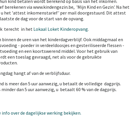
n hun kind betalen wordt berekend op basis van het inkomen.
f berekenen via www.kindengezin.be, 'Mijn Kind en Gezin'. Na het
u het 'attest inkomenstarief' per mail doorgestuurd. Dit attest
laatste de dag voor de start van de opvang.
k terecht in het
Lokaal Loket Kinderopvang
.
en binnen de uren van het kinderdagverblijf. Ook middagmaal en
lesvoeding - poeder in verdeeldoosjes en gesteriliseerde flessen -
etvoeding en een koortswerend middel.
Voor het gebruik van
dt een toeslag gevraagd, net als voor de gebruikte
roducten.
angdag hangt af van de verblijfsduur.
d is meer dan 5 uur aanwezig, u betaalt de volledige dagprijs.
 minder dan 5 uur aanwezig, u betaalt 60 % van de dagprijs.
 info over de dagelijkse werking bekijken.