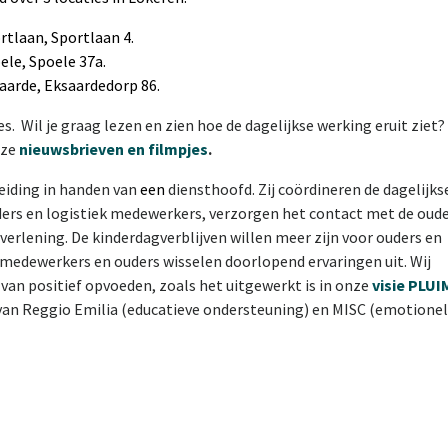
rtlaan, Sportlaan 4.
ele, Spoele 37a.
lke Eksaarde, Eksaardedorp 86.
es.
Wil je graag lezen en zien hoe de dagelijkse werking eruit ziet?
nze
nieuwsbrieven en filmpjes
.
 leiding in handen van
een
diensthoofd. Zij coördineren de dagelijks
ers en logistiek medewerkers, verzorgen het contact met de oud
tverlening.
De kinderdagverblijven willen meer zijn voor ouders en
medewerkers en ouders wisselen doorlopend ervaringen uit. Wij
van positief opvoeden, zoals het uitgewerkt is in onze
visie PLUI
e van Reggio Emilia (educatieve ondersteuning) en MISC (emotione