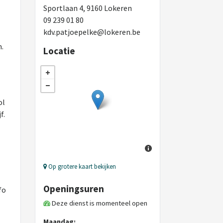
Sportlaan 4, 9160 Lokeren
09 239 01 80
kdv.patjoepelke@lokeren.be
n.
Locatie
ol
f.
Op grotere kaart bekijken
Openingsuren
fo
Deze dienst is momenteel open
Maandag: