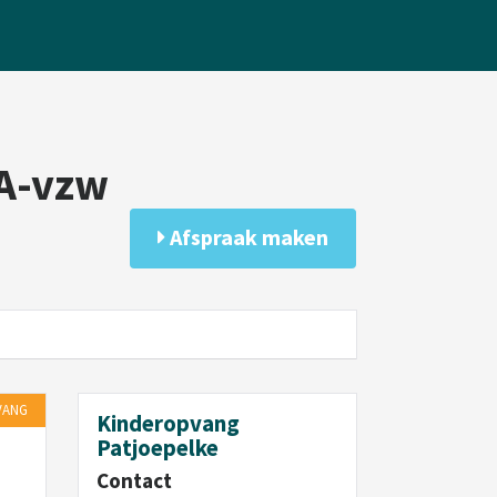
VA-vzw
Afspraak maken
VANG
Kinderopvang
Patjoepelke
Contact