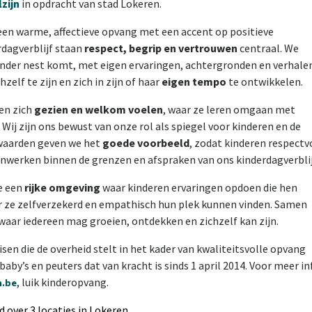
zijn
in opdracht van stad Lokeren.
een warme, affectieve opvang met een accent op positieve
rdagverblijf staan
respect, begrip en vertrouwen
centraal. We
n ander nest komt, met eigen ervaringen, achtergronden en verhale
hzelf te zijn en zich in zijn of haar
eigen tempo
te ontwikkelen.
en zich
gezien en welkom voelen
, waar ze leren omgaan met
Wij zijn ons bewust van onze rol als spiegel voor kinderen en de
waarden geven we het
goede voorbeeld
, zodat kinderen respectv
nwerken binnen de grenzen en afspraken van ons kinderdagverblij
e een
rijke omgeving
waar kinderen ervaringen opdoen die hen
r ze zelfverzekerd en empathisch hun plek kunnen vinden. Samen
waar iedereen mag groeien, ontdekken en zichzelf kan zijn.
sen die de overheid stelt in het kader van kwaliteitsvolle opvang
aby’s en peuters dat van kracht is sinds 1 april 2014. Voor meer in
, luik kinderopvang.
n.be
d over 3 locaties in Lokeren.