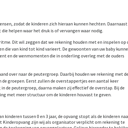
mensen, zodat de kinderen zich hieraan kunnen hechten. Daarnaast
t die helpen waar het druk is of vervangen waar nodig.
itme. Dit wil zeggen dat we rekening houden met en inspelen op 
 die van kind tot kind varieert. De gewoonten van uw baby kunn
nt en de wenmomenten die in onderling overleg met de ouders
maand over naar de peutergroep. Daarbij houden we rekening met d
n de groepen. Eerst zullen de overstappertjes een aantal keer
 in de peutergroep, daarna maken zij effectief de overstap. Bij de
ing met meer structuur om de kinderen houvast te geven.
n kinderen tussen 0 en 3 jaar, de opvang stopt als de kinderen naa
et Kinderopvang zijn wij als organisator verplicht om rekening te
 de toekenning van opvangplaatsen. Gelieve hieronder te bekijk