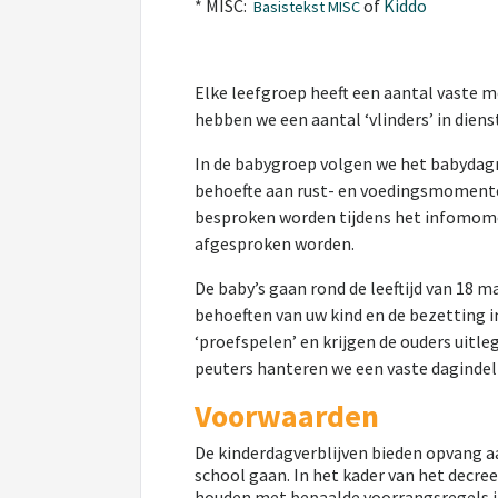
* MISC:
of
Kiddo
Basistekst MISC
Elke leefgroep heeft een aantal vaste 
hebben we een aantal ‘vlinders’ in diens
In de babygroep volgen we het babydagr
behoefte aan rust- en voedingsmomenten
besproken worden tijdens het infomome
afgesproken worden.
De baby’s gaan rond de leeftijd van 18 
behoeften van uw kind en de bezetting i
‘proefspelen’ en krijgen de ouders uitleg
peuters hanteren we een vaste dagindel
Voorwaarden
De kinderdagverblijven bieden opvang aa
school gaan.
In het kader van het decre
houden met bepaalde voorrangsregels in