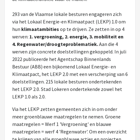
293 van de Vlaamse lokale besturen engageren zich
via het Lokaal Energie-en Klimaatpact (LEKP) 1.0 om
hun
klimaatambities
op te drijven. Ze zetten in op 4
werven:
1. vergroening, 2. energie, 3. mobiliteit en
4. Regenwater/droogteproblematiek.
Aan die 4
werven zijn concrete doelstellingen gekoppeld. In juli
2022 publiceerde het Agentschap Binnenlands
Bestuur (ABB) een bijkomend Lokaal Energie- en
Klimaatpact, het LEKP 2.0 met een verscherping van 6
doelstellingen. 215 lokale besturen ondertekenden
het LEKP 2.0. Stad Lokeren ondertekende zowel het
LEKP 1.0 als 2.0.
Via het LEKP zetten gemeenten zich in om onder
meer groenblauwe maatregelen te nemen. Groene
maatregelen = Werf 1 'Vergroening' en blauwe
maatregelen = werf 4 'Regenwater'. Om een overzicht
te krijgen van alle groenblauwe acties en projecten,