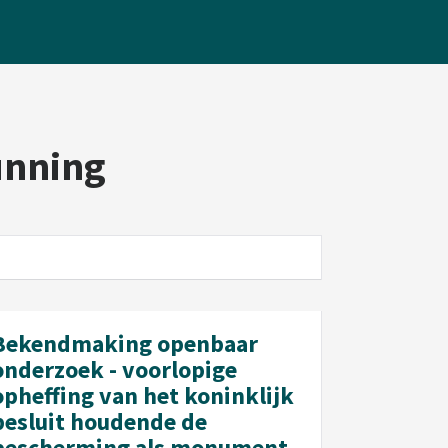
unning
Bekendmaking openbaar
onderzoek - voorlopige
opheffing van het koninklijk
besluit houdende de
bescherming als monument