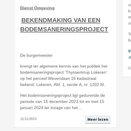
o
Dienst Omgeving
k
m
BEKENDMAKING VAN EEN
s
BODEMSANERINGSPROJECT
T
b
B
De burgemeester
zi
brengt ter algemene kennis van het publiek het
0
bodemsaneringsproject ‘Thyssenkrup Lokeren’
op het perceel Weverslaan 16 kadastraal
bekend: Lokeren, Afd. 1, sectie A, nr. 1202 M.
Het bodemsaneringsproject ligt gedurende de
periode van 15 december 2023 tot en met 15
januari 2024 ter inzage van het...
15/12/2023
Meer lezen