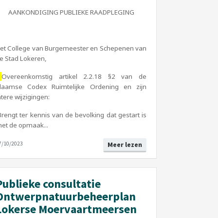
AANKONDIGING PUBLIEKE RAADPLEGING
et College van Burgemeester en Schepenen van
e Stad Lokeren,
Overeenkomstig artikel 2.2.18 §2 van de
laamse Codex Ruimtelijke Ordening en zijn
atere wijzigingen:
Brengt ter kennis van de bevolking dat gestart is
et de opmaak...
7/10/2023
Meer lezen
Publieke consultatie
Ontwerpnatuurbeheerplan
Lokerse Moervaartmeersen