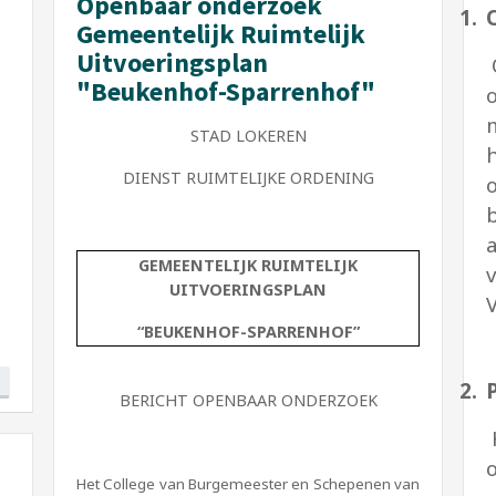
Openbaar onderzoek
1.
Gemeentelijk Ruimtelijk
Uitvoeringsplan
"Beukenhof-Sparrenhof"
STAD LOKEREN
h
DIENST RUIMTELIJKE ORDENING
GEMEENTELIJK RUIMTELIJK
v
UITVOERINGSPLAN
V
“
BEUKENHOF-SPARRENHOF
”
2.
BERICHT OPENBAAR ONDERZOEK
o
Het College van Burgemeester en Schepenen van