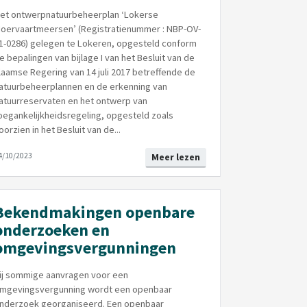
et ontwerpnatuurbeheerplan ‘Lokerse
oervaartmeersen’ (Registratienummer : NBP-OV-
1-0286) gelegen te Lokeren, opgesteld conform
e bepalingen van bijlage I van het Besluit van de
laamse Regering van 14 juli 2017 betreffende de
atuurbeheerplannen en de erkenning van
atuurreservaten en het ontwerp van
oegankelijkheidsregeling, opgesteld zoals
oorzien in het Besluit van de...
4/10/2023
Meer lezen
Bekendmakingen openbare
onderzoeken en
omgevingsvergunningen
ij sommige aanvragen voor een
mgevingsvergunning wordt een openbaar
nderzoek georganiseerd. Een openbaar