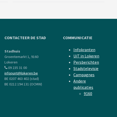
CONTACTEER DE STAD
COMMUNICATIE
Infokranten
Stadhuis
UiT in Lokeren
Groentemarkt 1, 9160
Persberichten
Lokeren
09 235 31 00
Stadstelevisie
infopunt@lokeren.be
Campagnes
BE 0207 463 402 (stad)
Andere
BE 0212 194 131 (OCMW)
publicaties
9160