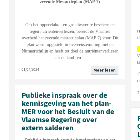
zevende Mestactieplan (MAP 7)
Om het oppervlakte- en grondwater te beschermen
H
tegen nutriëntenverliezen, bereidt de Vlaamse
d
overheid het zevende mestactieplan (MAP 7) voor. Dit
plan wordt opgesteld in overeenstemming met de
Nitraatrichtlijn en heeft tot doel de nutriëntenverliezen
V
uit de land- en...
l
01/07/2024
Meer lezen
m
r
2
Publieke inspraak over de
kennisgeving van het plan-
MER voor het Besluit van de
Vlaamse Regering over
extern salderen