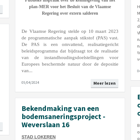
Publieke inspraak over de kennisgeving van het
H
plan-MER voor het Besluit van de Vlaamse
M
Regering over extern salderen
2
d
De Vlaamse Regering stelde op 10 maart 2023
V
de programmatische aanpak stikstof (PAS) vast.
n
De PAS is een omvattend, realisatiegericht
n
beleidsprogramma dat bijdraagt tot de realisatie
t
van de instandhoudingsdoelstellingen voor
v
Europees beschermde natuur door de depositie
van...
0
05/04/2024
Meer lezen
Bekendmaking van een
bodemsaneringsproject -
Weverslaan 16
B
o
STAD LOKEREN
o