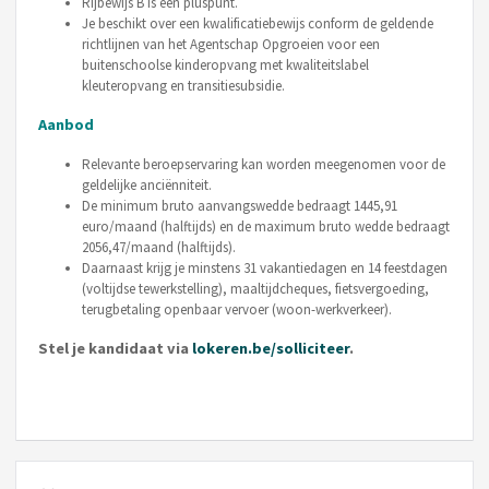
Rijbewijs B is een pluspunt.
Je beschikt over een kwalificatiebewijs conform de geldende
richtlijnen van het Agentschap Opgroeien voor een
buitenschoolse kinderopvang met kwaliteitslabel
kleuteropvang en transitiesubsidie.
Aanbod
Relevante beroepservaring kan worden meegenomen voor de
geldelijke anciënniteit.
De minimum bruto aanvangswedde bedraagt 1445,91
euro/maand (halftijds) en de maximum bruto wedde bedraagt
2056,47/maand (halftijds).
Daarnaast krijg je minstens 31 vakantiedagen en 14 feestdagen
(voltijdse tewerkstelling), maaltijdcheques, fietsvergoeding,
terugbetaling openbaar vervoer (woon-werkverkeer).
Stel je kandidaat via
lokeren.be/solliciteer
.