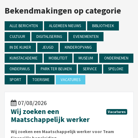
Bekendmakingen op categorie
ALLE BERICHTEN
ALGEMEEN NIEUWS
BIBLIOTHEEK
CULTUUR
DIGITALISERING
EVENEMENTEN
IN DE KIJKER
JEUGD
KINDEROPVANG
KUNSTACADEMIE
MOBILITEIT
MUSEUM
ONDERNEMEN
ONDERWIJS
PARK TER BEUKEN
SERVICE
SPELOKE
SPORT
TOERISME
VACATURES
07/08/2026
Wij zoeken een
Vacatures
Maatschappelijk werker
Wij zoeken een Maatschappelijk werker voor Team