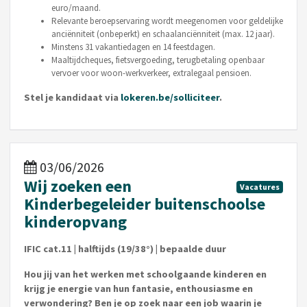
euro/maand.
Relevante beroepservaring wordt meegenomen voor geldelijke
anciënniteit (onbeperkt) en schaalanciënniteit (max. 12 jaar).
Minstens 31 vakantiedagen en 14 feestdagen.
Maaltijdcheques, fietsvergoeding, terugbetaling openbaar
vervoer voor woon-werkverkeer, extralegaal pensioen.
Stel je kandidaat via
lokeren.be/solliciteer
.
03/06/2026
Wij zoeken een
Vacatures
Kinderbegeleider buitenschoolse
kinderopvang
IFIC cat.11 | halftijds (19/38°) | bepaalde duur
Hou jij van het werken met schoolgaande kinderen en
krijg je energie van hun fantasie, enthousiasme en
verwondering? Ben je op zoek naar een job waarin je