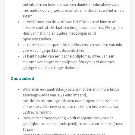
ontwikkelen en bewaken van een duidelijke educatieve visie,
met nadruk op vrij spel, creativiteit en inclusie, zowel intern als
extern.
Je werkt mee aan de uitrol van het BOA-decreet binnen de
Lokerse context. Je slaat een brug tussen de dienst Welzijn, het
Huis van het Kind en ouders met zorgen rond
opvoedingstaken.
Je ondersteunt in specifieke kinddossiers: verzamelen van info,
voeren van gesprekken, dossierbeheer.
Je bent houder van een bachelordiploma, ofwel van een
diploma van hoger onderwijs van één cyclus of daarmee
gelijkgesteld of een hoger diploma.
Ons aanbod
We bieden een aantrekkelijk salaris met een minimum bruto
aanvangswedde van 3121 euro/maand,
met doorstroommogelijkheden naar hogere salarisschalen
binnen hetzelfde niveau tot een maximum bruto wedde van
5258 euro/maand.
Relevante beroepservaring wordt meegenomen voor de
geldelijke anciënniteit (onbeperkt) en schaalanciënniteit (max.
12 jaar).