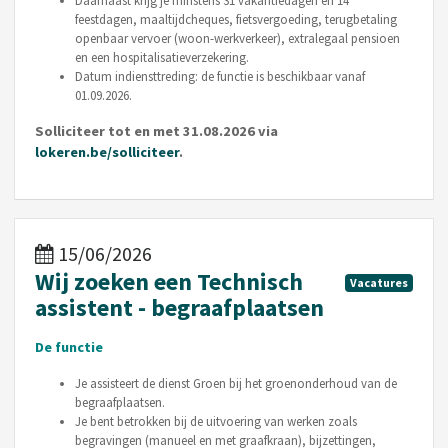
Daarnaast krijg je minstens 31 vakantiedagen en 14
feestdagen, maaltijdcheques, fietsvergoeding, terugbetaling
openbaar vervoer (woon-werkverkeer), extralegaal pensioen
en een hospitalisatieverzekering.
Datum indiensttreding: de functie is beschikbaar vanaf
01.09.2026.
Solliciteer tot en met 31.08.2026 via
lokeren.be/solliciteer
.
15/06/2026
Wij zoeken een Technisch
Vacatures
assistent - begraafplaatsen
De functie
Je assisteert de dienst Groen bij het groenonderhoud van de
begraafplaatsen.
Je bent betrokken bij de uitvoering van werken zoals
begravingen (manueel en met graafkraan), bijzettingen,