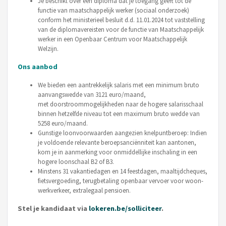
Je beschikt over een diploma dat je toegang geeft tot de
functie van maatschappelijk werker (sociaal onderzoek)
conform het ministerieel besluit d.d. 11.01.2024 tot vaststelling
van de diplomavereisten voor de functie van Maatschappelijk
werker in een Openbaar Centrum voor Maatschappelijk
Welzijn.
Ons aanbod
We bieden een aantrekkelijk salaris met een minimum bruto
aanvangswedde van 3121 euro/maand,
met doorstroommogelijkheden naar de hogere salarisschaal
binnen hetzelfde niveau tot een maximum bruto wedde van
5258 euro/maand.
Gunstige loonvoorwaarden aangezien knelpuntberoep: Indien
je voldoende relevante beroepsanciënniteit kan aantonen,
kom je in aanmerking voor onmiddellijke inschaling in een
hogere loonschaal B2 of B3.
Minstens 31 vakantiedagen en 14 feestdagen, maaltijdcheques,
fietsvergoeding, terugbetaling openbaar vervoer voor woon-
werkverkeer, extralegaal pensioen.
Stel je kandidaat via
lokeren.be/solliciteer
.