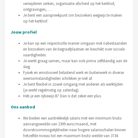
verwijderen zerken, organisatie afscheid op het kerkhof,
ontgravingen, …
Je bent een aanspreekpunt om bezoekers wegwijs te maken
op het kerkhof.
Jouw profiel
Je kan op een respectvolle manier omgaan met nabestaanden
en bezoekers van de begraafplaatsen en beschikt over sociale
vaardigheden.
Je werkt graag samen, maar kan ook prima zelfstandig aan de
slag.
Fysiek en emotioneel belastend werk en buitenwerk in diverse
weersomstandigheden schrikken je niet af.
Je bent flexibel in zowel omgang met anderen als werktijden
(je werkt regelmatig op zaterdag).
Heb je een rijbewijs B? Dan is dat zeker een plus.
Ons aanbod
We bieden een aantrekkelijk salaris met een minimum bruto
aanvangswedde van 2399 euro/maand, met
doorstroommogelijkheden naar hogere salarisschalen binnen
hetzelfde niveau tot een maximum bruto wedde van 3734