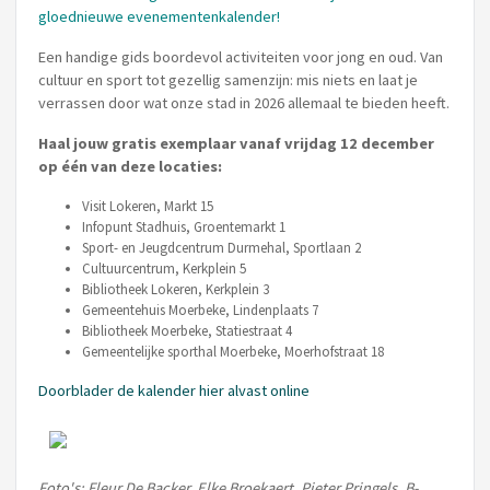
gloednieuwe evenementenkalender!
Een handige gids boordevol activiteiten voor jong en oud. Van
cultuur en sport tot gezellig samenzijn: mis niets en laat je
verrassen door wat onze stad in 2026 allemaal te bieden heeft.
Haal jouw gratis exemplaar vanaf vrijdag 12 december
op één van deze locaties:
Visit Lokeren, Markt 15
Infopunt Stadhuis, Groentemarkt 1
Sport- en Jeugdcentrum Durmehal, Sportlaan 2
Cultuurcentrum, Kerkplein 5
Bibliotheek Lokeren, Kerkplein 3
Gemeentehuis Moerbeke, Lindenplaats 7
Bibliotheek Moerbeke, Statiestraat 4
Gemeentelijke sporthal Moerbeke, Moerhofstraat 18
Doorblader de kalender hier alvast online
Foto's: Fleur De Backer, Elke Broekaert, Pieter Pringels, B-