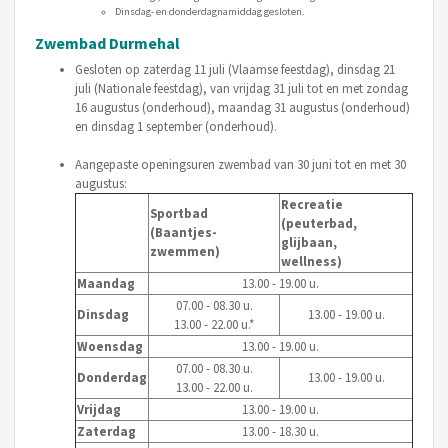
Dinsdag- en donderdagnamiddag gesloten.
Zwembad Durmehal
Gesloten op zaterdag 11 juli (Vlaamse feestdag), dinsdag 21
juli (Nationale feestdag), van vrijdag 31 juli tot en met zondag
16 augustus (onderhoud), maandag 31 augustus (onderhoud)
en dinsdag 1 september (onderhoud).
Aangepaste openingsuren zwembad van 30 juni tot en met 30
augustus:
Recreatie
Sportbad
(peuterbad,
(Baantjes-
glijbaan,
zwemmen)
wellness)
Maandag
13.00 - 19.00 u.
07.00 - 08.30 u.
Dinsdag
13.00 - 19.00 u.
13.00 - 22.00 u.*
Woensdag
13.00 - 19.00 u.
07.00 - 08.30 u.
Donderdag
13.00 - 19.00 u.
13.00 - 22.00 u.
Vrijdag
13.00 - 19.00 u.
Zaterdag
13.00 - 18.30 u.