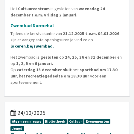
Het
Cultuurcentrum
is gesloten van
woensdag 24
december t.e.m. vrijdag 2 januari.
Zwembad Durmehal
Tijdens de kerstvakantie van
21.12.2025 t.e.m. 04.01.2026
zijn er aangepaste openingsuren je vind ze op
lokeren.be/zwembad.
Het zwembad is
gesloten
op
24, 25, 26 en 31 december
en
op
1, 2, 5 en 6 januari.
Op
zaterdag 13 december sluit
het
sportbad om 17.30
uur
, het
recreatiegedeelte om 18.30 uur
voor een
sportevenement.
24/10/2025
Algemeen nieuws
Bibliotheek
Cultuur
Evenementen
Jeugd