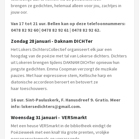
brengen ze gedichten, helemaal alleen voor jou, zachtjes in
jouw oor.
Van 17 tot 21 uur. Bellen kan op deze telefoonnummers:
0478 82 92 60 | 0478 82 92 61 | 0478 82 92 62.
Zondag 28 januari - Daknam DICHTer
Het Lokers DichtersCollectief organiseert elk jaar een
hoogdag van de poëzie met tal van Lokerse dichters. Dichters
uit Lokeren brengen tijdens DAKNAM DICHTer opnieuw hun
jongste gedichten. Emma Coopman verzorgt de muzikale
pauzes. Met haar expressieve stem, Keltische harp en
diatonische accordeon beroert en betovert ze
haar toeschouwers.
16 uur. Sint-Pauluskerk, F. Hanusdreef 9. Gratis. Meer
info: lokersedichters@gmail.com.
Woensdag 31 januari - VERSmarkt
Met een heuse VERSmarkt in de bibliotheek eindigt de
Poëzieweek met een knal! Via grote prenten, vrolijke
personagestempels en verrassende