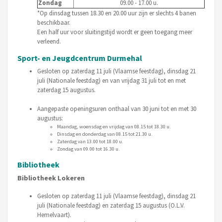
Zondag
09.00 - 17.00 u.
*Op dinsdag tussen 18.30 en 20.00 uur zijn er slechts 4 banen
beschikbaar.
Een half uur voor sluitingstijd wordt er geen toegang meer
verleend.
Sport- en Jeugdcentrum Durmehal
Gesloten op zaterdag 11 juli (Vlaamse feestdag), dinsdag 21
juli (Nationale feestdag) en van vrijdag 31 juli tot en met
zaterdag 15 augustus.
Aangepaste openingsuren onthaal van 30 juni tot en met 30
augustus:
Maandag, woensdag en vrijdag van 08.15 tot 18.30 u.
Dinsdag en donderdag van 08.15 tot 21.30 u.
Zaterdag van 13.00 tot 18.00 u.
Zondag van 09.00 tot 16.30 u.
Bibliotheek
Bibliotheek Lokeren
Gesloten op zaterdag 11 juli (Vlaamse feestdag), dinsdag 21
juli (Nationale feestdag) en zaterdag 15 augustus (O.L.V.
Hemelvaart).