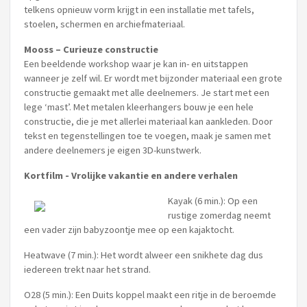
telkens opnieuw vorm krijgt in een installatie met tafels,
stoelen, schermen en archiefmateriaal.
Mooss – Curieuze constructie
Een beeldende workshop waar je kan in- en uitstappen
wanneer je zelf wil. Er wordt met bijzonder materiaal een grote
constructie gemaakt met alle deelnemers. Je start met een
lege ‘mast’. Met metalen kleerhangers bouw je een hele
constructie, die je met allerlei materiaal kan aankleden. Door
tekst en tegenstellingen toe te voegen, maak je samen met
andere deelnemers je eigen 3D-kunstwerk.
Kortfilm - Vrolijke vakantie en andere verhalen
Kayak (6 min.): Op een
rustige zomerdag neemt
een vader zijn babyzoontje mee op een kajaktocht.
Heatwave (7 min.): Het wordt alweer een snikhete dag dus
iedereen trekt naar het strand.
O28 (5 min.): Een Duits koppel maakt een ritje in de beroemde