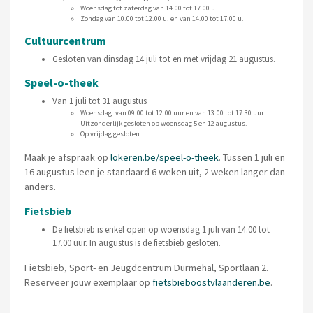
Woensdag tot zaterdag van 14.00 tot 17.00 u.
Zondag van 10.00 tot 12.00 u. en van 14.00 tot 17.00 u.
Cultuurcentrum
Gesloten van dinsdag 14 juli tot en met vrijdag 21 augustus.
Speel-o-theek
Van 1 juli tot 31 augustus
Woensdag: van 09.00 tot 12.00 uur en van 13.00 tot 17.30 uur.
Uitzonderlijk gesloten op woensdag 5 en 12 augustus.
Op vrijdag gesloten.
Maak je afspraak op
lokeren.be/speel-o-theek
. Tussen 1 juli en
16 augustus leen je standaard 6 weken uit, 2 weken langer dan
anders.
Fietsbieb
De fietsbieb is enkel open op woensdag 1 juli van 14.00 tot
17.00 uur. In augustus is de fietsbieb gesloten.
Fietsbieb, Sport- en Jeugdcentrum Durmehal, Sportlaan 2.
Reserveer jouw exemplaar op
fietsbieboostvlaanderen.be
.