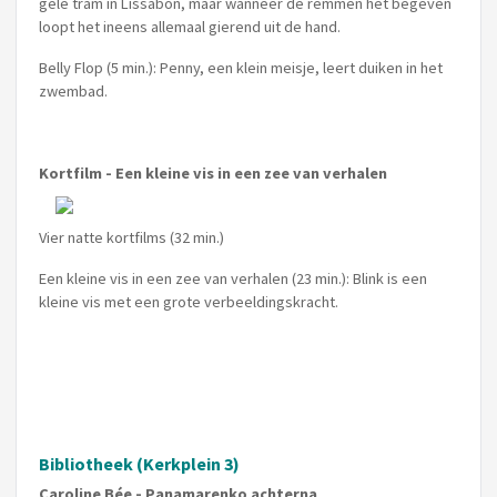
gele tram in Lissabon, maar wanneer de remmen het begeven
loopt het ineens allemaal gierend uit de hand.
Belly Flop (5 min.): Penny, een klein meisje, leert duiken in het
zwembad.
Kortfilm - Een kleine vis in een zee van verhalen
Vier natte kortfilms (32 min.)
Een kleine vis in een zee van verhalen (23 min.): Blink is een
kleine vis met een grote verbeeldingskracht.
Bibliotheek (Kerkplein 3)
Caroline Bée - Panamarenko achterna