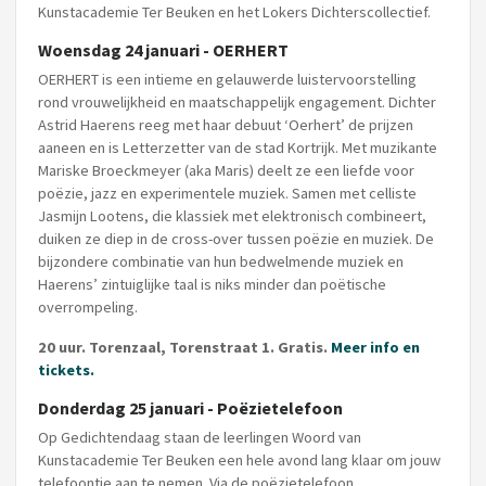
Kunstacademie Ter Beuken en het Lokers Dichterscollectief.
Woensdag 24 januari - OERHERT
OERHERT is een intieme en gelauwerde luistervoorstelling
rond vrouwelijkheid en maatschappelijk engagement. Dichter
Astrid Haerens reeg met haar debuut ‘Oerhert’ de prijzen
aaneen en is Letterzetter van de stad Kortrijk. Met muzikante
Mariske Broeckmeyer (aka Maris) deelt ze een liefde voor
poëzie, jazz en experimentele muziek. Samen met celliste
Jasmijn Lootens, die klassiek met elektronisch combineert,
duiken ze diep in de cross-over tussen poëzie en muziek. De
bijzondere combinatie van hun bedwelmende muziek en
Haerens’ zintuiglijke taal is niks minder dan poëtische
overrompeling.
20 uur. Torenzaal, Torenstraat 1. Gratis.
Meer info en
tickets.
Donderdag 25 januari - Poëzietelefoon
Op Gedichtendaag staan de leerlingen Woord van
Kunstacademie Ter Beuken een hele avond lang klaar om jouw
telefoontje aan te nemen. Via de poëzietelefoon