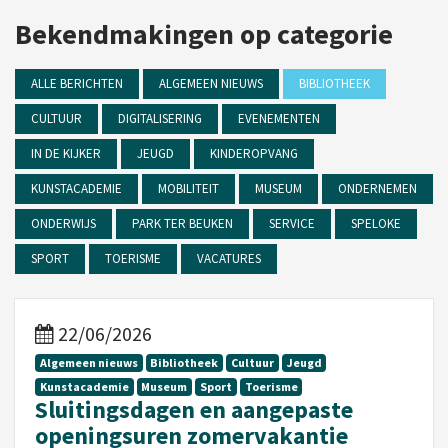
Bekendmakingen op categorie
ALLE BERICHTEN
ALGEMEEN NIEUWS
BIBLIOTHEEK
CULTUUR
DIGITALISERING
EVENEMENTEN
IN DE KIJKER
JEUGD
KINDEROPVANG
KUNSTACADEMIE
MOBILITEIT
MUSEUM
ONDERNEMEN
ONDERWIJS
PARK TER BEUKEN
SERVICE
SPELOKE
SPORT
TOERISME
VACATURES
22/06/2026
Algemeen nieuws
Bibliotheek
Cultuur
Jeugd
Kunstacademie
Museum
Sport
Toerisme
Sluitingsdagen en aangepaste
openingsuren zomervakantie