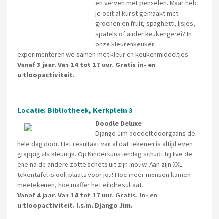
en verven met penselen. Maar heb
je ooit al kunst gemaakt met
groenen en fruit, spaghetti, ijsjes,
spatels of ander keukengerei? In
onze kleurenkeuken
experimenteren we samen met kleur en keukenmiddeltjes.
Vanaf 3 jaar. Van 14 tot 17 uur. Gratis in- en
uitloopactiviteit.
Locatie: Bibliotheek, Kerkplein 3
Doodle Deluxe
Django Jim doedelt doorgaans de
hele dag door. Het resultaat van al dat tekenen is altijd even
grappig als kleurrijk. Op Kinderkunstendag schudt hij live de
ene na de andere zotte schets uit zijn mouw. Aan zijn XXL-
tekentafel is ook plaats voor jou! Hoe meer mensen komen
meetekenen, hoe maffer het eindresultaat.
Vanaf 4 jaar. Van 14 tot 17 uur. Gratis. In- en
uitloopactiviteit. I.s.m. Django Jim.