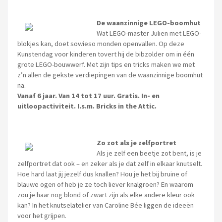
De waanzinnige LEGO-boomhut
Wat LEGO-master Julien met LEGO-
blokjes kan, doet sowieso monden openvallen. Op deze
Kunstendag voor kinderen tovert hij de bibzolder om in één
grote LEGO-bouwwerf. Met zijn tips en tricks maken we met
z’n allen de gekste verdiepingen van de waanzinnige boomhut
na.
Vanaf 6 jaar. Van 14 tot 17 uur. Gratis. In- en
uitloopactiviteit. I.s.m. Bricks in the Attic.
Zo zot als je zelfportret
Als je zelf een beetje zot bent, is je
zelfportret dat ook – en zeker als je dat zelf in elkaar knutselt.
Hoe hard laat jij jezelf dus knallen? Hou je het bij bruine of
blauwe ogen of heb je ze toch liever knalgroen? En waarom
zou je haar nog blond of zwart zijn als elke andere kleur ook
kan? In het knutselatelier van Caroline Bée liggen de ideeën
voor het grijpen.