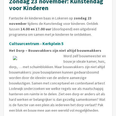
Zondag 23 november: Kunstendag
voor Kinderen
Fantastie én kinderen baas in Lokeren op
zondag 23
november
tijdens de Kunstendag voor kinderen. Ontdek
tussen
14.00 en 17.00 uur
(doorlopend) een uitgebreid
programma om samen met je kinderen te ontdekken.
Cultuurcentrum - Kerkplein 5
Het Dorp – Bouwvakkers zijn niet altijd bouwmakkers
Word zelf bouwmeester en
bouw je ideale kamer, huis,
dorp, … met schuimblokken. Maar bouwvakkers zijn niet altijd
bouwmakkers: jouw bouwplannen kunnen gedwarsboomd
worden door de ideeën van de andere aanwezige
bouwlustigen. Samen met conceptueel en contextueel artiest
Lodewijk onderzoeken we welke regels we als maatschappij
hanteren om ruimte in te delen. Ziet een dorp er anders uit als
hard werken er belangrijker is dan gezellig samenkomen? Wat
is de functie van een plein als iedereen het dorp verlaat? Pak
een blok en bouw mee aan een wereld vol mogelijkheden.