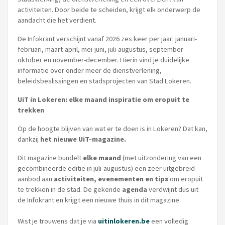
activiteiten. Door beide te scheiden, krijgt elk onderwerp de
aandacht die het verdient.
De Infokrant verschijnt vanaf 2026 zes keer per jaar: januari-
februari, maart-april, mei-juni, juli-augustus, september-
oktober en november-december. Hierin vind je duidelijke
informatie over onder meer de dienstverlening,
beleidsbeslissingen en stadsprojecten van Stad Lokeren.
UiT in Lokeren: elke maand inspiratie om eropuit te
trekken
Op de hoogte blijven van wat er te doen is in Lokeren? Dat kan,
dankzij
het nieuwe UiT-magazine.
Dit magazine bundelt
elke maand
(met uitzondering van een
gecombineerde editie in juli-augustus) een zeer uitgebreid
aanbod aan
activiteiten, evenementen en tips
om eropuit
te trekken in de stad. De gekende
agenda
verdwijnt dus uit
de Infokrant en krijgt een nieuwe thuis in dit magazine.
Wist je trouwens dat je via
uitinlokeren.be
een volledig