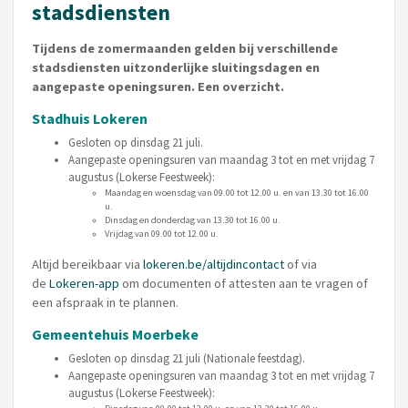
stadsdiensten
Tijdens de zomermaanden gelden bij verschillende
stadsdiensten uitzonderlijke sluitingsdagen en
aangepaste openingsuren. Een overzicht.
Stadhuis Lokeren
Gesloten op dinsdag 21 juli.
Aangepaste openingsuren van maandag 3 tot en met vrijdag 7
augustus (Lokerse Feestweek):
Maandag en woensdag van 09.00 tot 12.00 u. en van 13.30 tot 16.00
u.
Dinsdag en donderdag van 13.30 tot 16.00 u.
Vrijdag van 09.00 tot 12.00 u.
Altijd bereikbaar via
lokeren.be/altijdincontact
of via
de
Lokeren-app
om documenten of attesten aan te vragen of
een afspraak in te plannen.
Gemeentehuis Moerbeke
Gesloten op dinsdag 21 juli (Nationale feestdag).
Aangepaste openingsuren van maandag 3 tot en met vrijdag 7
augustus (Lokerse Feestweek):