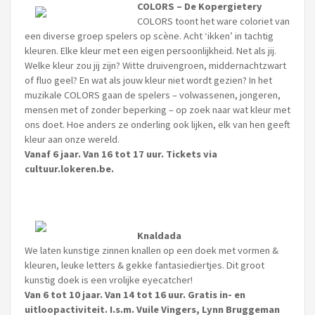
COLORS – De Kopergietery
COLORS toont het ware coloriet van
een diverse groep spelers op scène. Acht ‘ikken’ in tachtig
kleuren. Elke kleur met een eigen persoonlijkheid. Net als jij.
Welke kleur zou jij zijn? Witte druivengroen, middernachtzwart
of fluo geel? En wat als jouw kleur niet wordt gezien? In het
muzikale COLORS gaan de spelers – volwassenen, jongeren,
mensen met of zonder beperking – op zoek naar wat kleur met
ons doet. Hoe anders ze onderling ook lijken, elk van hen geeft
kleur aan onze wereld.
Vanaf 6 jaar. Van 16 tot 17 uur. Tickets via
cultuur.lokeren.be.
Knaldada
We laten kunstige zinnen knallen op een doek met vormen &
kleuren, leuke letters & gekke fantasiediertjes. Dit groot
kunstig doek is een vrolijke eyecatcher!
Van 6 tot 10 jaar. Van 14 tot 16 uur. Gratis in- en
uitloopactiviteit. I.s.m. Vuile Vingers, Lynn Bruggeman