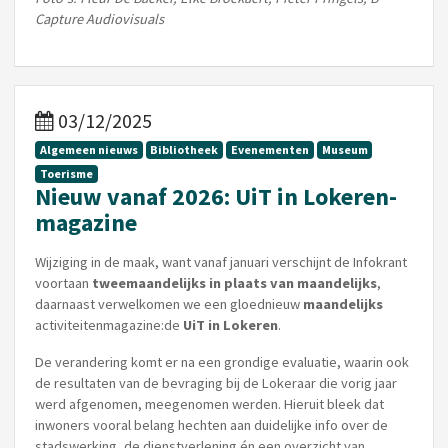
Capture Audiovisuals
03/12/2025
Algemeen nieuws
Bibliotheek
Evenementen
Museum
Toerisme
Nieuw vanaf 2026: UiT in Lokeren-
magazine
Wijziging in de maak, want vanaf januari verschijnt de Infokrant
voortaan
twee­maandelijks in plaats van maandelijks
,
daarnaast verwelkomen we een gloednieuw
maandelijks
activiteitenmagazine:de
UiT in Lokeren
.
De verandering komt er na een grondige evaluatie, waarin ook
de resultaten van de bevraging bij de Lokeraar die vorig jaar
werd afgenomen, meegenomen werden. Hieruit bleek dat
inwoners vooral belang hechten aan duidelijke info over de
stadswerking, de dienstverlening én een overzicht van