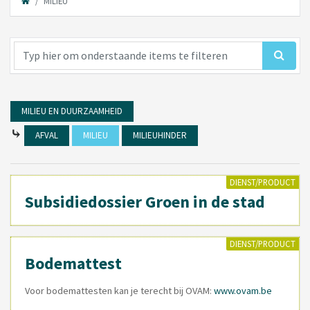
MILIEU
MILIEU EN DUURZAAMHEID
⤷
AFVAL
MILIEU
MILIEUHINDER
DIENST/PRODUCT
Subsidiedossier Groen in de stad
DIENST/PRODUCT
Bodemattest
Voor bodemattesten kan je terecht bij OVAM:
www.ovam.be