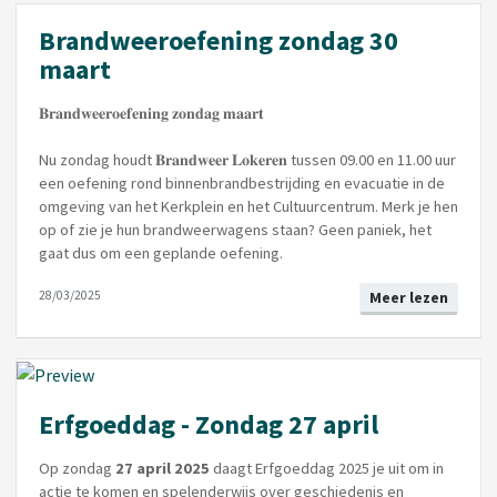
Brandweeroefening zondag 30
maart
𝐁𝐫𝐚𝐧𝐝𝐰𝐞𝐞𝐫𝐨𝐞𝐟𝐞𝐧𝐢𝐧𝐠 𝐳𝐨𝐧𝐝𝐚𝐠 𝐦𝐚𝐚𝐫𝐭
Nu zondag houdt 𝐁𝐫𝐚𝐧𝐝𝐰𝐞𝐞𝐫 𝐋𝐨𝐤𝐞𝐫𝐞𝐧 tussen 09.00 en 11.00 uur
een oefening rond binnenbrandbestrijding en evacuatie in de
omgeving van het Kerkplein en het Cultuurcentrum. Merk je hen
op of zie je hun brandweerwagens staan? Geen paniek, het
gaat dus om een geplande oefening.
28/03/2025
Meer lezen
Erfgoeddag - Zondag 27 april
Op zondag
27 april 2025
daagt Erfgoeddag 2025
je uit om in
actie te komen en spelenderwijs over geschiedenis en