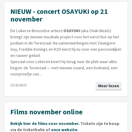
NIEUW - concert OSAYUKI op 21
november
De Lokerse-Brusselse artiest
OSAYUKI
(aka Chuki Beats)
brengt zijn nieuwe muzikale project voor het eerst live op het
podium in de Torenzaal. Na samenwerkingen met Zwangere
Guy, Freddie Konings en K1D kiest hij nu voor een persoonlijker
en rauwer geluid.
Speciaal voor Lokeren keert hij terug naar de plek waar alles
begon: de Torenzaal — met nieuwe sound, een liveband, een
voorproefje van...
23/10/2025
Meer lezen
Films november online
Bekijk hier de films voor november.
Tickets zijn te koop
via de ticketbalie of
onze website
.