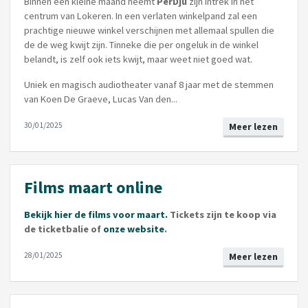
Binnen een kleine maand neemt
PerDju
zijn intrek in het
centrum van Lokeren. In een verlaten winkelpand zal een
prachtige nieuwe winkel verschijnen met allemaal spullen die
de de weg kwijt zijn. Tinneke die per ongeluk in de winkel
belandt, is zelf ook iets kwijt, maar weet niet goed wat.
Uniek en magisch audiotheater vanaf 8 jaar met de stemmen
van Koen De Graeve, Lucas Van den...
30/01/2025
Meer lezen
Films maart online
Bekijk hier de films voor maart.
Tickets zijn te koop via
de ticketbalie of
onze website
.
28/01/2025
Meer lezen