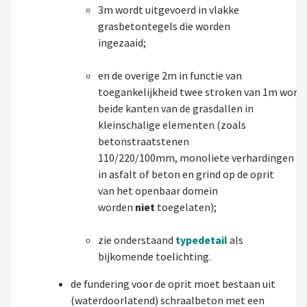
3m wordt uitgevoerd in vlakke
grasbetontegels die worden
ingezaaid;
en de overige 2m in functie van
toegankelijkheid twee stroken van
1m worde
beide kanten van de grasdallen in
kleinschalige elementen (zoals
betonstraatstenen
110/220/100mm, monoliete verhardingen
in asfalt of beton en grind op de oprit
van het openbaar domein
worden
niet
toegelaten);
zie onderstaand
typedetail
als
bijkomende toelichting.
de fundering voor de oprit moet bestaan uit
(waterdoorlatend) schraalbeton met een