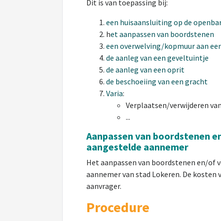
Dit is van toepassing bij:
een huisaansluiting op de openbar
h
et aanpassen van boordstenen
een overwelving/kopmuur aan een
de aanleg van een geveltuintje
de aanleg van een oprit
de beschoeiing van een gracht
Varia
:
Verplaatsen/verwijderen va
...
Aanpassen van boordstenen e
aangestelde aannemer
Het
aanpassen
van boordstenen
en/
of
aannemer van stad Lokeren. De kosten v
aanvrager.
Procedure