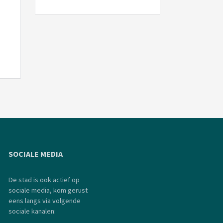
SOCIALE MEDIA
De stad is ook actief op
sociale media, kom gerust
eens langs via volgende
sociale kanalen: