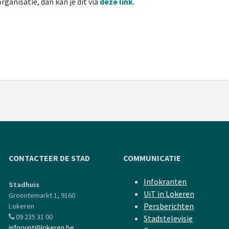
ganisatie, dan kan je dit via
deze link
.
CONTACTEER DE STAD
COMMUNICATIE
Infokranten
Stadhuis
UiT in Lokeren
Groentemarkt 1, 9160
Persberichten
Lokeren
09 235 31 00
Stadstelevisie
infopunt@lokeren.be