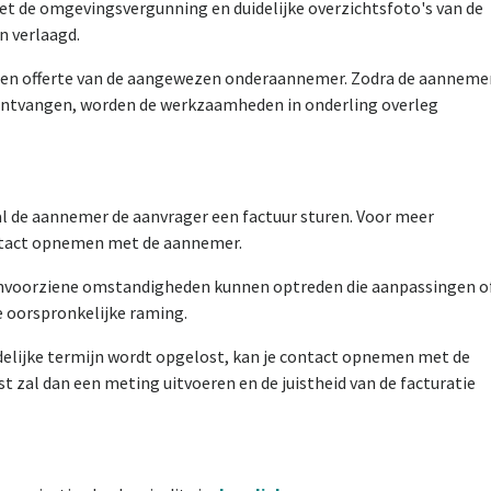
t de omgevingsvergunning en duidelijke overzichtsfoto's van de
n verlaagd.
 een offerte van de aangewezen onderaannemer. Zodra de aanneme
 ontvangen, worden de werkzaamheden in onderling overleg
l de aannemer de aanvrager een factuur sturen. Voor meer
ontact opnemen met de aannemer.
nvoorz
iene
omstandigheden
kunnen
optreden
die
aanpassingen o
e oorspronkelijke raming.
delijke termijn wordt opgelost, kan je contact opnemen met de
t zal dan een meting uitvoeren en de juistheid van de facturatie