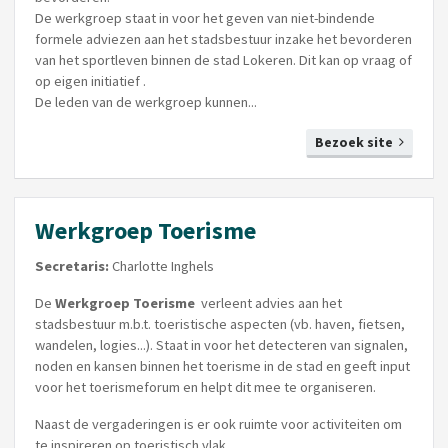
De werkgroep staat in voor het geven van niet-bindende
formele adviezen aan het stadsbestuur inzake het bevorderen
van het sportleven binnen de stad Lokeren. Dit kan op vraag of
op eigen initiatief .
De leden van de werkgroep kunnen...
Bezoek site
Werkgroep Toerisme
Secretaris:
Charlotte Inghels
De
Werkgroep Toerisme
verleent advies aan het
stadsbestuur m.b.t. toeristische aspecten (vb. haven, fietsen,
wandelen, logies...). Staat in voor het detecteren van signalen,
noden en kansen binnen het toerisme in de stad en geeft input
voor het toerismeforum en helpt dit mee te organiseren.
Naast de vergaderingen is er ook ruimte voor activiteiten om
te inspireren op toeristisch vlak,...