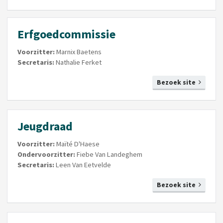
Erfgoedcommissie
Voorzitter:
Marnix Baetens
Secretaris:
Nathalie Ferket
Bezoek site
Jeugdraad
Voorzitter:
Maïté D'Haese
Ondervoorzitter:
Fiebe Van Landeghem
Secretaris:
Leen Van Eetvelde
Bezoek site