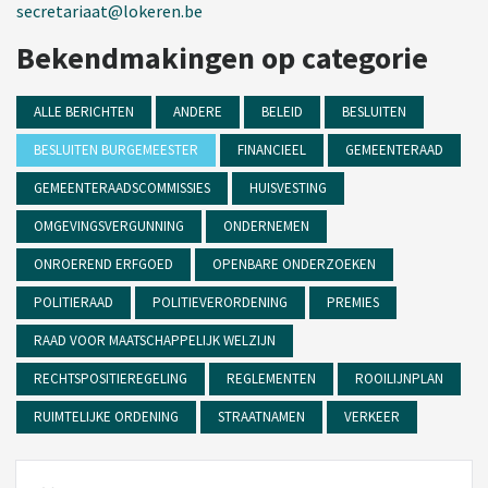
secretariaat@lokeren.be
Bekendmakingen op categorie
ALLE BERICHTEN
ANDERE
BELEID
BESLUITEN
BESLUITEN BURGEMEESTER
FINANCIEEL
GEMEENTERAAD
GEMEENTERAADSCOMMISSIES
HUISVESTING
OMGEVINGSVERGUNNING
ONDERNEMEN
ONROEREND ERFGOED
OPENBARE ONDERZOEKEN
POLITIERAAD
POLITIEVERORDENING
PREMIES
RAAD VOOR MAATSCHAPPELIJK WELZIJN
RECHTSPOSITIEREGELING
REGLEMENTEN
ROOILIJNPLAN
RUIMTELIJKE ORDENING
STRAATNAMEN
VERKEER