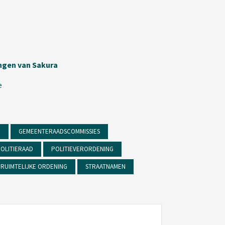
ingen van Sakura
e
D
GEMEENTERAADSCOMMISSIES
OLITIERAAD
POLITIEVERORDENING
RUIMTELIJKE ORDENING
STRAATNAMEN