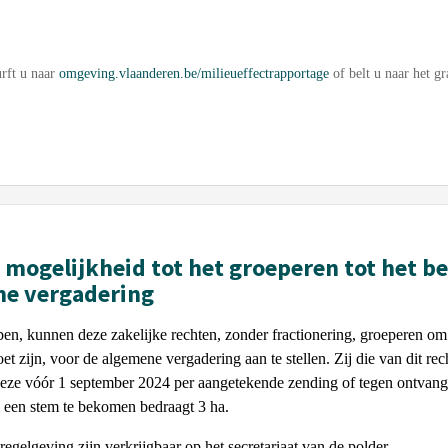
urft u naar
omgeving.vlaanderen.be/milieueffectrapportage
of belt u naar het 
 mogelijkheid tot het groeperen tot het 
ne vergadering
ben, kunnen deze zakelijke rechten, zonder fractionering, groeperen o
t zijn, voor de algemene vergadering aan te stellen. Zij die van dit r
 deze vóór 1 september 2024 per aangetekende zending of tegen ontvangs
een stem te bekomen bedraagt 3 ha.
egelgeving zijn verkrijgbaar op het secretariaat van de polder.