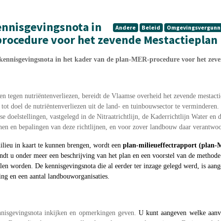
ennisgevingsnota in
Andere
Beleid
Omgevingsvergunn
procedure voor het zevende Mestactieplan
 kennisgevingsnota in het kader van de plan-MER-procedure voor het zev
n tegen nutriëntenverliezen, bereidt de Vlaamse overheid het zevende mestacti
 tot doel de nutriëntenverliezen uit de land- en tuinbouwsector te verminderen
e doelstellingen, vastgelegd in de Nitraatrichtlijn, de Kaderrichtlijn Water en d
jnen en bepalingen van deze richtlijnen, en voor zover landbouw daar verantwoor
lieu in kaart te kunnen brengen, wordt een
plan-milieueffectrapport (plan
vindt u onder meer een beschrijving van het plan en een voorstel van de methode
len worden. De kennisgevingsnota die al eerder ter inzage gelegd werd, is aan
ing en een aantal landbouworganisaties.
nnisgevingsnota inkijken en opmerkingen geven.
U kunt aangeven welke aanvu