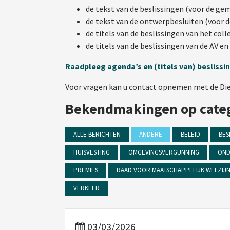
de tekst van de beslissingen (voor de g
de tekst van de ontwerpbesluiten (voor 
de titels van de beslissingen van het co
de titels van de beslissingen van de AV e
Raadpleeg agenda’s en (titels van) besliss
Voor vragen kan u contact opnemen met de Diens
Bekendmakingen op cate
ALLE BERICHTEN
ANDERE
BELEID
BES
HUISVESTING
OMGEVINGSVERGUNNING
OND
PREMIES
RAAD VOOR MAATSCHAPPELIJK WELZIJ
VERKEER
03/03/2026