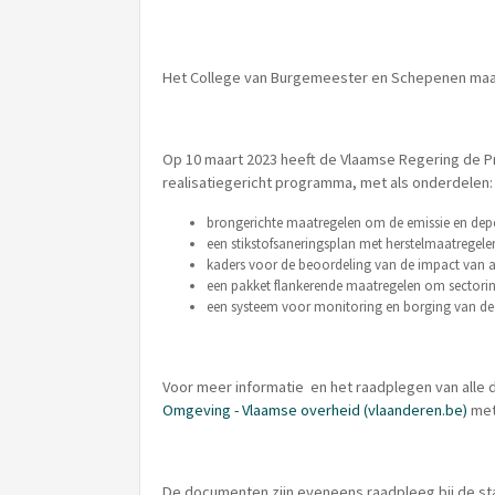
Het College van Burgemeester en Schepenen ma
Op 10 maart 2023 heeft de Vlaamse Regering de Pr
realisatiegericht programma, met als onderdelen
brongerichte maatregelen om de emissie en depos
een stikstofsaneringsplan met herstelmaatregelen
kaders voor de beoordeling van de impact van a
een pakket flankerende maatregelen om sectori
een systeem voor monitoring en borging van 
Voor meer informatie en het raadplegen van alle 
Omgeving - Vlaamse overheid (vlaanderen.be)
met
De documenten zijn eveneens raadpleeg bij de st