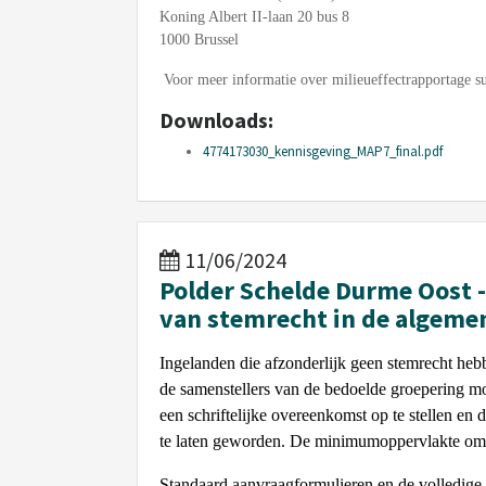
Koning Albert II-laan 20 bus 8
1000 Brussel
Voor meer informatie over milieueffectrapportage s
Downloads:
4774173030_kennisgeving_MAP7_final.pdf
11/06/2024
Polder Schelde Durme Oost -
van stemrecht in de algeme
Ingelanden die afzonderlijk geen stemrecht heb
de samenstellers van de bedoelde groepering moe
een schriftelijke overeenkomst op te stellen en
te laten geworden. De minimumoppervlakte om 
Standaard aanvraagformulieren en de volledige r