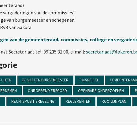
emeenteraad)
de vergaderingen van de commissies)
llege van burgemeester en schepenen
n RvB van Sakura
ingen van de gemeenteraad, commissies, college en vergader
t Secretariaat tel. 09 235 31 00, e-mail:
secretariaat@lokeren.b
gorie
LUITEN
BESLUITEN BURGEMEESTER
FINANCIEEL
GEMEENTERAA
ERNEMEN
ONROEREND ERFGOED
OPENBARE ONDERZOEKEN
P
N
RECHTSPOSITIEREGELING
REGLEMENTEN
ROOILIJNPLAN