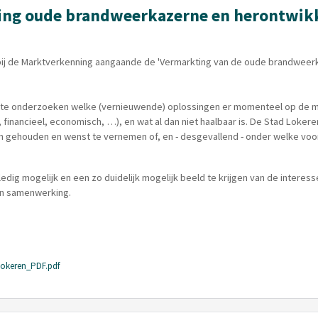
ing oude brandweerkazerne en herontwikk
bij de Marktverkenning aangaande de 'Vermarkting van de oude brandweer
 te onderzoeken welke (vernieuwende) oplossingen er momenteel op de ma
h, financieel, economisch, …), en wat al dan niet haalbaar is. De Stad Loker
ehouden en wenst te vernemen of, en - desgevallend - onder welke voorw
edig mogelijk en een zo duidelijk mogelijk beeld te krijgen van de interes
en samenwerking.
okeren_PDF.pdf