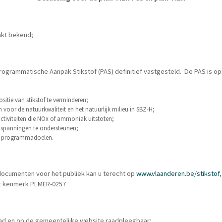
akt bekend;
ogrammatische Aanpak Stikstof (PAS) definitief vastgesteld. De PAS is op
:
itie van stikstof te verminderen;
 voor de natuurkwaliteit en het natuurlijk milieu in SBZ-H;
ctiviteiten die NOx of ammoniak uitstoten;
nspanningen te ondersteunen;
de programmadoelen.
documenten voor het publiek kan u terecht op
www.vlaanderen.be/stikstof
 kenmerk PLMER-0257
ad en op de gemeentelijke website raadpleegbaar: