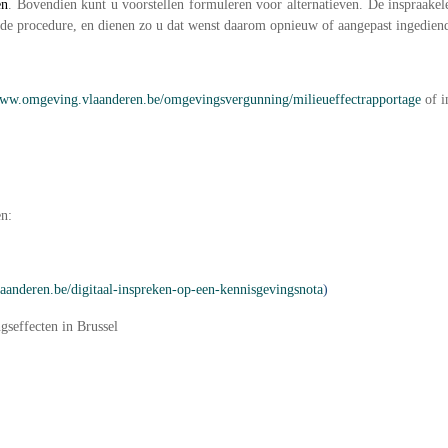
en
.
Bovendien kunt u voorstellen formuleren voor alternatieven.
De inspraakel
n de procedure, en dienen zo u dat wenst daarom opnieuw of aangepast ingedien
www.omgeving.vlaanderen.be/omgevingsvergunning/milieueffectrapportage
of i
n:
nderen.be/digitaal-inspreken-op-een-kennisgevingsnota
)
gseffecten in Brussel