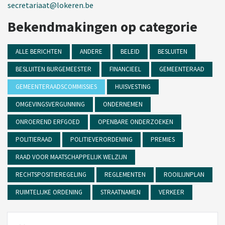
secretariaat@lokeren.be
Bekendmakingen op categorie
ALLE BERICHTEN
ANDERE
BELEID
BESLUITEN
BESLUITEN BURGEMEESTER
FINANCIEEL
GEMEENTERAAD
GEMEENTERAADSCOMMISSIES
HUISVESTING
OMGEVINGSVERGUNNING
ONDERNEMEN
ONROEREND ERFGOED
OPENBARE ONDERZOEKEN
POLITIERAAD
POLITIEVERORDENING
PREMIES
RAAD VOOR MAATSCHAPPELIJK WELZIJN
RECHTSPOSITIEREGELING
REGLEMENTEN
ROOILIJNPLAN
RUIMTELIJKE ORDENING
STRAATNAMEN
VERKEER