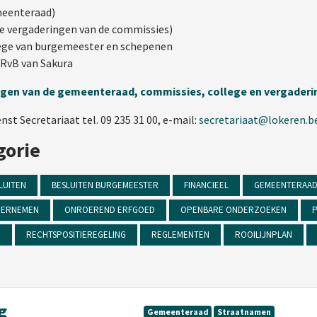
emeenteraad)
de vergaderingen van de commissies)
llege van burgemeester en schepenen
n RvB van Sakura
ingen van de gemeenteraad, commissies, college en vergader
t Secretariaat tel. 09 235 31 00, e-mail:
secretariaat@lokeren.b
gorie
LUITEN
BESLUITEN BURGEMEESTER
FINANCIEEL
GEMEENTERAA
ERNEMEN
ONROEREND ERFGOED
OPENBARE ONDERZOEKEN
P
N
RECHTSPOSITIEREGELING
REGLEMENTEN
ROOILIJNPLAN
g
Gemeenteraad
Straatnamen