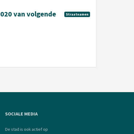
020 van volgende
Straatnamen
SOCIALE MEDIA
De stad is ook actief op