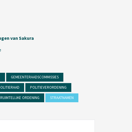
ingen van Sakura
e
D
GEMEENTERAADSCOMMISSIES
OLITIERAAD
POLITIEVERORDENING
RUIMTELIJKE ORDENING
STRAATNAMEN