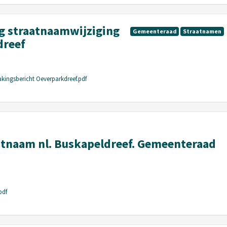
 straatnaamwijziging
Gemeenteraad
Straatnamen
dreef
kingsbericht Oeverparkdreef.pdf
tnaam nl. Buskapeldreef. Gemeenteraad
pdf