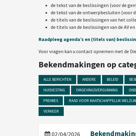
de tekst van de beslissingen (voor de g
de tekst van de ontwerpbesluiten (voor 
de titels van de beslissingen van het co
de titels van de beslissingen van de AV e
Raadpleeg agenda’s en (titels van) besliss
Voor vragen kan u contact opnemen met de Diens
Bekendmakingen op cate
ALLE BERICHTEN
ANDERE
BELEID
BES
HUISVESTING
OMGEVINGSVERGUNNING
OND
PREMIES
RAAD VOOR MAATSCHAPPELIJK WELZIJ
VERKEER
Bekendmakin
02/04/2026