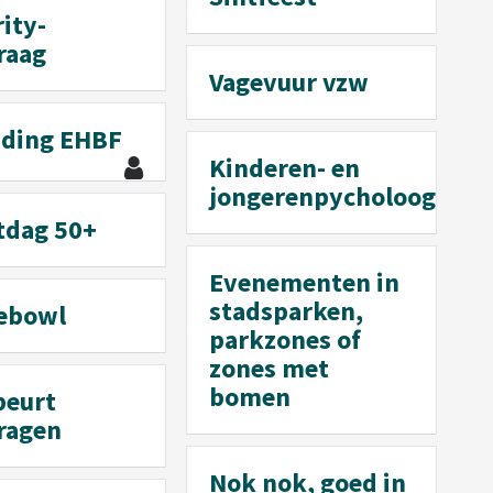
ity-
raag
Vagevuur vzw
iding EHBF
Kinderen- en
jongerenpycholoog
tdag 50+
Evenementen in
stadsparken,
ebowl
parkzones of
zones met
bomen
beurt
ragen
Nok nok, goed in