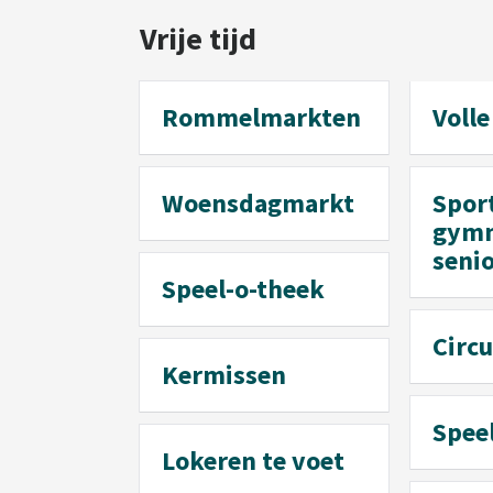
Vrije tijd
Rommelmarkten
Volle
Woensdagmarkt
Spor
gymn
seni
Speel-o-theek
Circu
Kermissen
Spee
Lokeren te voet