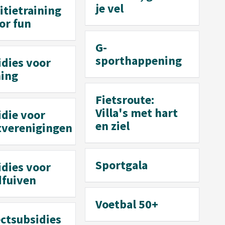
je vel
tietraining
for fun
G-
sporthappening
idies voor
ing
Fietsroute:
Villa's met hart
idie voor
en ziel
tverenigingen
Sportgala
idies voor
dfuiven
Voetbal 50+
ctsubsidies