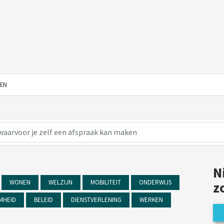
EN
N
WONEN
WELZIJN
MOBILITEIT
ONDERWIJS
z
MHEID
BELEID
DIENSTVERLENING
WERKEN