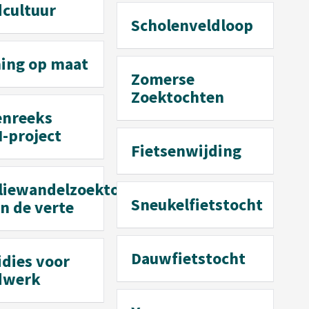
dcultuur
Scholenveldloop
ing op maat
Zomerse
Zoektochten
enreeks
-project
Fietsenwijding
liewandelzoektocht
Sneukelfietstocht
in de verte
Dauwfietstocht
idies voor
dwerk