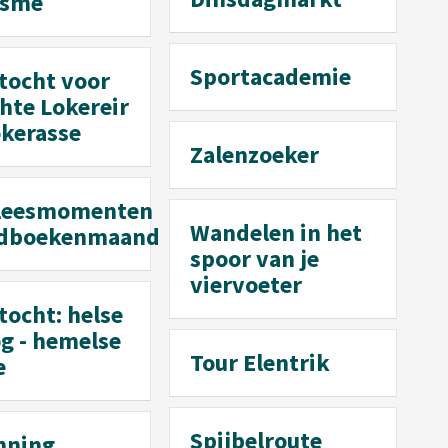
isme
Sportacademie
tocht voor
hte Lokereir
okerasse
Zalenzoeker
leesmomenten
Wandelen in het
dboekenmaand
spoor van je
viervoeter
tocht: helse
g - hemelse
Tour Elentrik
e
Spijbelroute
nning