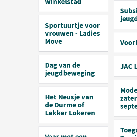
winkelstad
Subs
jeug
Sportuurtje voor
vrouwen - Ladies
Move
Voor
Dag van de
JAC 
jeugdbeweging
Mode
Het Neusje van
zate
de Durme of
sept
Lekker Lokeren
Toeg
Vaar met een