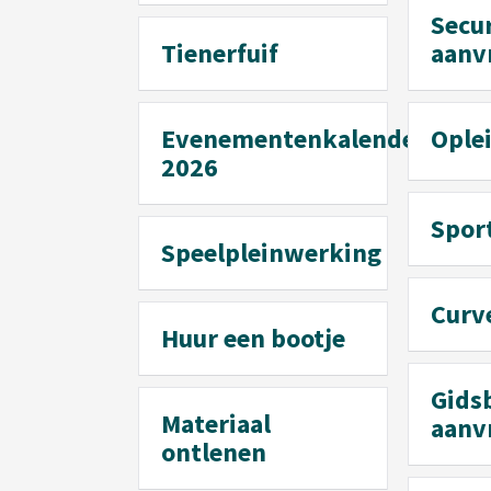
Secur
Tienerfuif
aanv
Evenementenkalender
Ople
2026
Spor
Speelpleinwerking
Curv
Huur een bootje
Gids
Materiaal
aanv
ontlenen