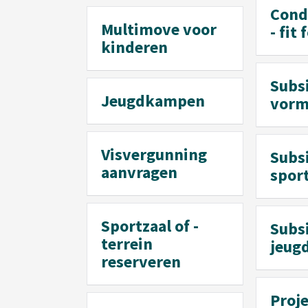
Condi
Multimove voor
- fit 
kinderen
Subs
Jeugdkampen
vorm
Visvergunning
Subs
aanvragen
spor
Sportzaal of -
Subs
terrein
jeug
reserveren
Proje