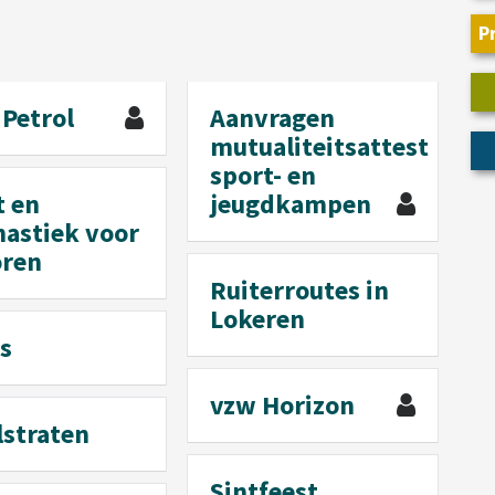
P
 Petrol
Aanvragen
mutualiteitsattest
sport- en
t en
jeugdkampen
astiek voor
oren
Ruiterroutes in
Lokeren
s
vzw Horizon
lstraten
Sintfeest