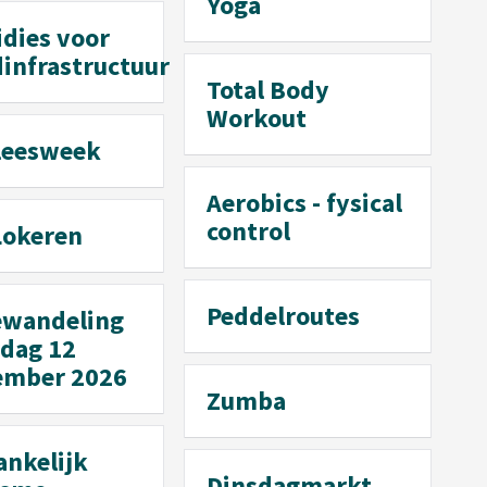
Yoga
idies voor
dinfrastructuur
Total Body
Workout
leesweek
Aerobics - fysical
control
Lokeren
Peddelroutes
wandeling
rdag 12
ember 2026
Zumba
ankelijk
Dinsdagmarkt