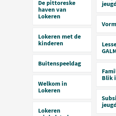
De pittoreske
jeug
haven van
Lokeren
Vorm
Lokeren met de
kinderen
Less
GALM
Buitenspeeldag
Fami
Blik 
Welkom in
Lokeren
Subs
jeug
Lokeren