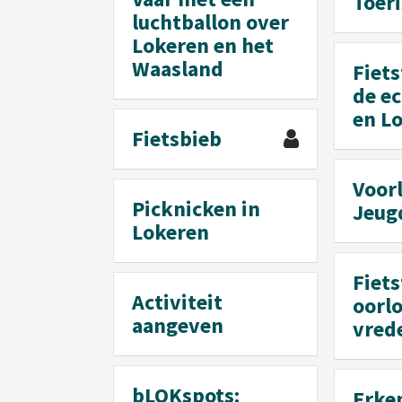
Toer
luchtballon over
Lokeren en het
Waasland
Fiets
de ec
en L
Fietsbieb
Voor
Picknicken in
Jeug
Lokeren
Fiets
Activiteit
oorlo
aangeven
vred
bLOKspots:
Erke